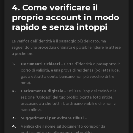
4. Come verificare il
proprio account in modo
rapido e senza intoppi
La verifica dell’identità è il passaggio più delicato, ma
seguendo una procedura ordinata è possibile ridurre le attese
a poche ore.
Documenti richiesti
– Carta d’identità o passaporto in
corso di validità, e una prova di residenza (bolletta luce,
gas o estratto conto bancario non più vecchio di tre
mesi).
Caricamento digitale
– Utilizza l’app del casinò o la
sezione “Upload” del tuo profilo. Scatta foto nitide,
assicurandoti che tutti i bordi siano visibili e che non vi
siano riflessi.
Suggerimenti per evitare rifiuti
–
Verifica che il nome sul documento corrisponda
esattamente a quello inserito sul profilo.