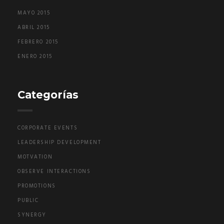
MAYO 2015
ABRIL 2015
FEBRERO 2015
ENERO 2015
Categorías
CORPORATE EVENTS
LEADERSHIP DEVELOPMENT
MOTVATION
OBSERVE INTERACTIONS
PROMOTIONS
PUBLIC
SYNERGY