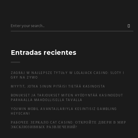
Entradas recientes
ZAGRAJ W NAJLEPSZE TYTUŁY W LOLAJACK CASINO: SLOTY I
GRY NA ŻYWO
MYYTIT, JOTKA SINUN PITÄISI TIETÄÄ KASINOISTA
BONUKSET JA TARJOUKSET MITEN HYÖDYNTÄÄ KASINOEDUT
PARHAALLA MAHDOLLISELLA TAVALLA
YOUWIN MOBIL AVANTAJLARIYLA KESINTISIZ GAMBLING
HEYECANI
РАБОЧЕЕ ЗЕРКАЛО CAT CASINO: ОТКРОЙТЕ ДВЕРИ В МИР
ЭКСКЛЮЗИВНЫХ РАЗВЛЕЧЕНИЙ!