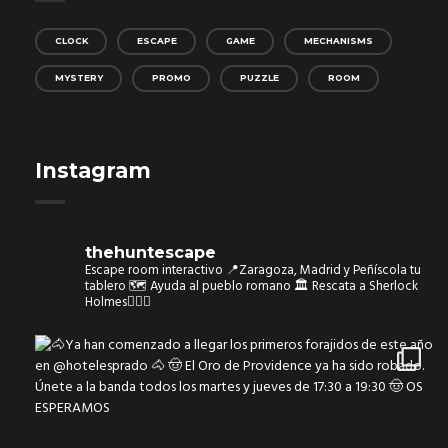
CLOCK
ESCAPE
GAME
MECHANISMS
MYSTERY
PROMO
PUZZLE
ROOM
Instagram
thehuntescape
Escape room interactivo
📍Zaragoza, Madrid y Peñíscola tu
tablero 🗺
Ayuda al pueblo romano 🏛
Rescata a Sherlock
Holmes🕵🏻‍♂️