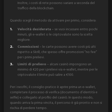
Inoltre, i costi di rete possono variare a seconda del
traffico della blockchain.
Quando scegli il metodo da attivare per primo, considera:
Velocità desiderata
– se vuoi incassare entro pochi
minuti, gli e‑wallet o le criptovalute sono la scelta
migliore.
Commissioni
– le carte possono avere costi più alti
rispetto a Skrill, che spesso offre promozioni “no fee”
per i primi prelievi.
Limiti di prelievo
– alcuni casinò impongono un
minimo di €20 per i prelievi via e‑wallet, mentre per le
criptovalute il limite può salire a €100.
Per i neofiti, il consiglio pratico è aprire prima un e‑wallet,
completare il processo di verifica (documento d’identità e
selfie) e collegarlo al profilo del casinò. In questo modo,
quando arriva la prima vincita, il percorso è già pronto e non si
rischia di perdere tempo.