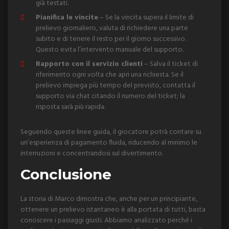
già testati.
Pianifica le vincite
– Se la vincita supera il limite di
prelievo giornaliero, valuta di richiedere una parte
subito e di tenere il resto per il giorno successivo.
Questo evita l’intervento manuale del supporto.
Rapporto con il servizio clienti
– Salva il ticket di
riferimento ogni volta che apri una richiesta. Se il
prelievo impiega più tempo del previsto, contatta il
supporto via chat citando il numero del ticket; la
risposta sarà più rapida.
Seguendo queste linee guida, il giocatore potrà contare su
un’esperienza di pagamento fluida, riducendo al minimo le
interruzioni e concentrandosi sul divertimento.
Conclusione
La storia di Marco dimostra che, anche per un principiante,
ottenere un prelievo istantaneo è alla portata di tutti, basta
conoscere i passaggi giusti. Abbiamo analizzato perché i