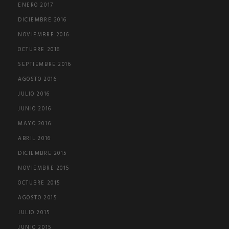
ENERO 2017
DICIEMBRE 2016
NOVIEMBRE 2016
OCTUBRE 2016
SEPTIEMBRE 2016
AGOSTO 2016
JULIO 2016
JUNIO 2016
MAYO 2016
ABRIL 2016
DICIEMBRE 2015
NOVIEMBRE 2015
OCTUBRE 2015
AGOSTO 2015
JULIO 2015
JUNIO 2015