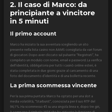
2. Il caso di Marco: da
principiante a vincitore
in 5 minuti
Il primo account
Marco ha iniziato la sua avventura scegliendo un sito
presente nella lista casino non AAMS consigliata da vari forum
di giocatori. Dopo aver cliccato sul pulsante “Registrati”, ha
compilato un modulo con nome, email e password. La verifica
dell’identità, obbligatoria per tutti i casinò online esteri, è
stata completata in due giorni grazie al caricamento di una
foto del documento d’identità e di una bolletta recente.
La prima scommessa vincente
Per la sua prima puntata Marco ha optato per una slot a
media volatilità, “Starburst”, conosciuta per il suo RTP del
96,1 %. Ha scommesso €5 su una singola linea e, dopo tre giri,