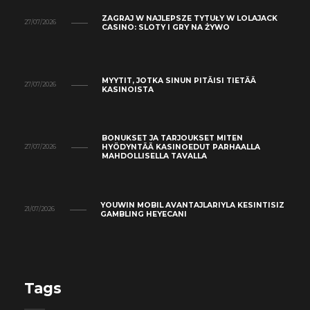
ZAGRAJ W NAJLEPSZE TYTUŁY W LOLAJACK
27/07/2026
CASINO: SLOTY I GRY NA ŻYWO
MYYTIT, JOTKA SINUN PITÄISI TIETÄÄ
27/07/2026
KASINOISTA
BONUKSET JA TARJOUKSET MITEN
HYÖDYNTÄÄ KASINOEDUT PARHAALLA
27/07/2026
MAHDOLLISELLA TAVALLA
YOUWIN MOBIL AVANTAJLARIYLA KESINTISIZ
21/07/2026
GAMBLING HEYECANI
Tags