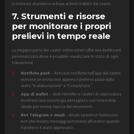
le richieste di prelievo in base ai limiti stabiliti dal casinò.
7. Strumenti e risorse
per monitorare i propri
prelievi in tempo reale
La maggior parte dei casinò online esteri offre una dashboard
personalizzata dove è possibile visualizzare lo stato di ogni
transazione.
Notifiche push
– Attiva le notifiche nell’app del casinò;
riceverai un avviso non appena il prelievo passa dallo
stato “In elaborazione” a “Completato”.
App di wallet
– Skrill, Neteller e i wallet di criptovaluta
mostrano una cronologia dettagliata con timestamp,
ideale per tenere traccia dei movimenti.
Bot Telegram o email
– Alcuni operatori forniscono
bot che inviano messaggi automatici all’utente quando
il prelievo è stato approvato.