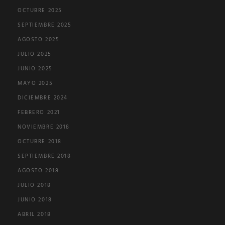
OCTUBRE 2025
SEPTIEMBRE 2025
AGOSTO 2025
JULIO 2025
JUNIO 2025
MAYO 2025
DICIEMBRE 2024
FEBRERO 2021
NOVIEMBRE 2018
OCTUBRE 2018
SEPTIEMBRE 2018
AGOSTO 2018
JULIO 2018
JUNIO 2018
ABRIL 2018