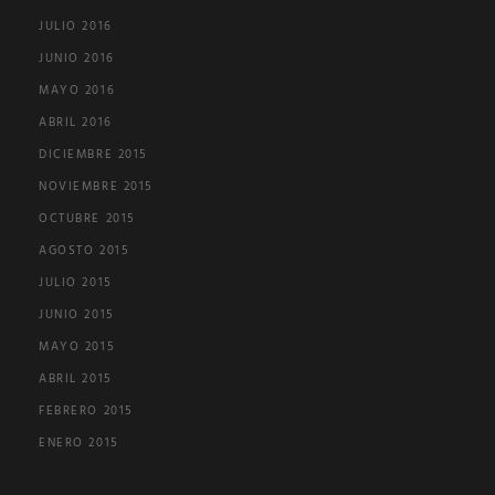
JULIO 2016
JUNIO 2016
MAYO 2016
ABRIL 2016
DICIEMBRE 2015
NOVIEMBRE 2015
OCTUBRE 2015
AGOSTO 2015
JULIO 2015
JUNIO 2015
MAYO 2015
ABRIL 2015
FEBRERO 2015
ENERO 2015