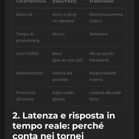
Caratteristica
(IaaS/PaaS)
tradizionali
Elasticità
Auto‑scaling
Dimensionamento
on‑demand
statico
Tempo di
Minuti
Settimane
provisioning
Costi CAPEX
Bassi
Alti (acquisto
(pay‑as‑you‑go)
hardware)
Manutenzione
Gestita dal
Responsabilità
provider
interna
Prossimità
Edge nodes
Limitata alla sede
all’utente
globali
fisica
2. Latenza e risposta in
tempo reale: perché
conta nei tornei