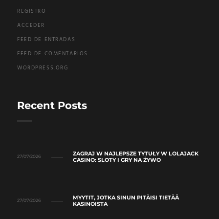
REGISTRO
ACCEDER
FEED DE ENTRADAS
FEED DE COMENTARIOS
WORDPRESS.ORG
Recent Posts
ZAGRAJ W NAJLEPSZE TYTUŁY W LOLAJACK
27/07/2026
CASINO: SLOTY I GRY NA ŻYWO
MYYTIT, JOTKA SINUN PITÄISI TIETÄÄ
27/07/2026
KASINOISTA