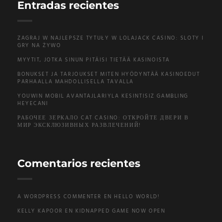
Entradas recientes
ZAGRAJ W NAJLEPSZE TYTUŁY W LOLAJACK CASINO: SLOTY I
GRY NA ŻYWO
MYYTIT, JOTKA SINUN PITÄISI TIETÄÄ KASINOISTA
BONUKSET JA TARJOUKSET MITEN HYÖDYNTÄÄ KASINOEDUT
PARHAALLA MAHDOLLISELLA TAVALLA
YOUWIN MOBIL AVANTAJLARIYLA KESINTISIZ GAMBLING
HEYECANI
РАБОЧЕЕ ЗЕРКАЛО CAT CASINO: ОТКРОЙТЕ ДВЕРИ В
МИР ЭКСКЛЮЗИВНЫХ РАЗВЛЕЧЕНИЙ!
Comentarios recientes
A WORDPRESS COMMENTER
EN
HELLO WORLD!
KELLY KAPOOR
EN
KIDNAPPED GAME NOW OPEN