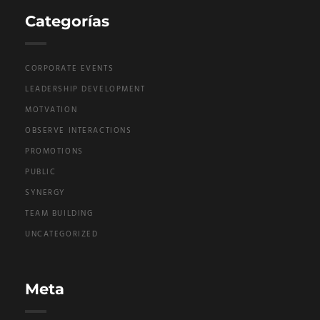
Categorías
CORPORATE EVENTS
LEADERSHIP DEVELOPMENT
MOTVATION
OBSERVE INTERACTIONS
PROMOTIONS
PUBLIC
SYNERGY
TEAM BUILDING
UNCATEGORIZED
Meta