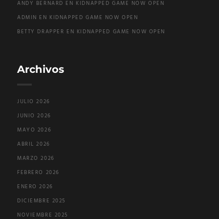
ANDY BERNARD
EN
KIDNAPPED GAME NOW OPEN
ADMIN
EN
KIDNAPPED GAME NOW OPEN
BETTY DRAPPER
EN
KIDNAPPED GAME NOW OPEN
Archivos
JULIO 2026
JUNIO 2026
MAYO 2026
ABRIL 2026
MARZO 2026
FEBRERO 2026
ENERO 2026
DICIEMBRE 2025
NOVIEMBRE 2025