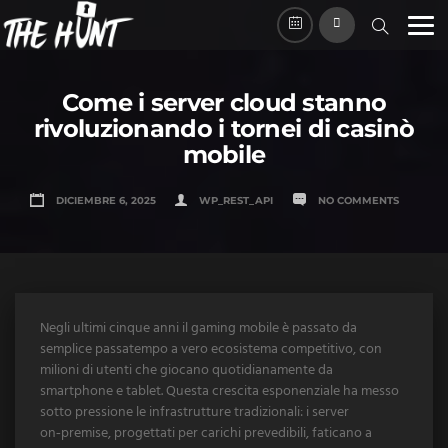
Skip
to
content
Come i server cloud stanno
rivoluzionando i tornei di casinò
mobile
DICIEMBRE 6, 2025
WP_REST_API
NO COMMENTS
Negli ultimi cinque anni il gaming mobile è passato da
semplice passatempo a vero ecosistema competitivo, con
milioni di utenti che giocano quotidianamente da
smartphone e tablet. Questa crescita esponenziale ha messo
sotto pressione le infrastrutture tradizionali: i server
on‑premise, progettati per carichi prevedibili, faticano a