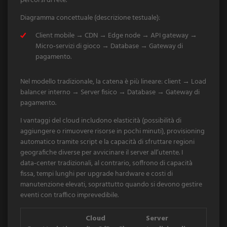
percorsi di rete.
Diagramma concettuale (descrizione testuale):
Client mobile → CDN → Edge node → API gateway →
Micro‑servizi di gioco → Database → Gateway di
pagamento.
Nel modello tradizionale, la catena è più lineare: client → Load
balancer interno → Server fisico → Database → Gateway di
pagamento.
I vantaggi del cloud includono elasticità (possibilità di
aggiungere o rimuovere risorse in pochi minuti), provisioning
automatico tramite script e la capacità di sfruttare regioni
geografiche diverse per avvicinare il server all’utente. I
data‑center tradizionali, al contrario, soffrono di capacità
fissa, tempi lunghi per upgrade hardware e costi di
manutenzione elevati, soprattutto quando si devono gestire
eventi con traffico imprevedibile.
Cloud
Server