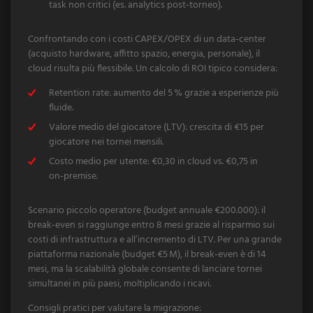
task non critici (es. analytics post‑torneo).
Confrontando con i costi CAPEX/OPEX di un data‑center
(acquisto hardware, affitto spazio, energia, personale), il
cloud risulta più flessibile. Un calcolo di ROI tipico considera:
Retention rate: aumento del 5 % grazie a esperienze più
fluide.
Valore medio del giocatore (LTV): crescita di €15 per
giocatore nei tornei mensili.
Costo medio per utente: €0,30 in cloud vs. €0,75 in
on‑premise.
Scenario piccolo operatore (budget annuale €200.000): il
break‑even si raggiunge entro 8 mesi grazie al risparmio sui
costi di infrastruttura e all’incremento di LTV. Per una grande
piattaforma nazionale (budget €5 M), il break‑even è di 14
mesi, ma la scalabilità globale consente di lanciare tornei
simultanei in più paesi, moltiplicando i ricavi.
Consigli pratici per valutare la migrazione: