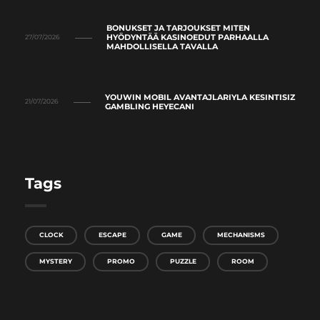
BONUKSET JA TARJOUKSET MITEN
HYÖDYNTÄÄ KASINOEDUT PARHAALLA
27/07/2026
MAHDOLLISELLA TAVALLA
YOUWIN MOBIL AVANTAJLARIYLA KESINTISIZ
21/07/2026
GAMBLING HEYECANI
Tags
CLOCK
ESCAPE
GAME
MECHANISMS
MYSTERY
PROMO
PUZZLE
ROOM