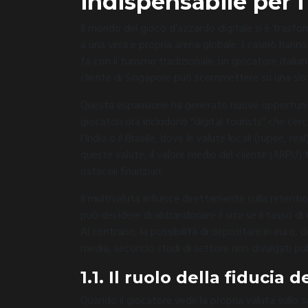
indispensabile per i
Il mondo del gioco d’azzardo digitale si è tras
a una vera e propria arena globale. I casinò hann
fa con il turismo tradizionale: un giocatore ital
cliente di Singapore può scommettere su una sl
Questa espansione ha generato nuove opportunità 
giocatori ora includono “digital tourists” che ce
l’India o il Brasile, dove le valute locali (rupee, 
queste valute, il valore medio del cliente (ARPU)
ostacoli finanziari.
Il multivaluta influisce direttamente sulla retenti
può decidere di abbandonare il sito se il tasso di
Al contrario, la possibilità di depositare in euro, 
media, secondo studi di settore non divulgati p
1.1. Il ruolo della fiducia 
Quando il giocatore vede la propria valuta sullo 