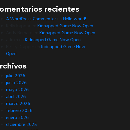
omentarios recientes
A WordPress Commenter
en
Hello world!
Kelly Kapoor
en
Kidnapped Game Now Open
Andy Bernard
en
Kidnapped Game Now Open
admin
en
Kidnapped Game Now Open
Betty Drapper
en
Kidnapped Game Now
Open
rchivos
julio 2026
junio 2026
mayo 2026
abril 2026
marzo 2026
febrero 2026
enero 2026
diciembre 2025