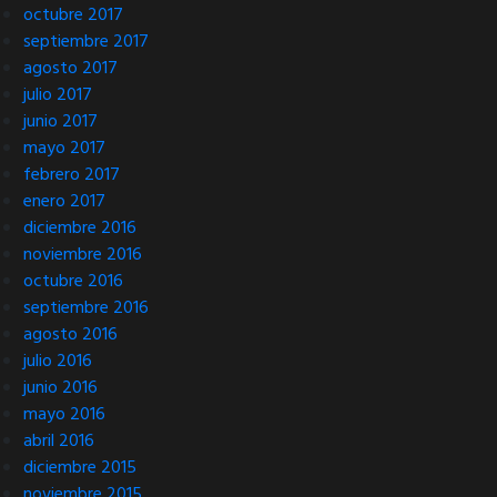
octubre 2017
septiembre 2017
agosto 2017
julio 2017
junio 2017
mayo 2017
febrero 2017
enero 2017
diciembre 2016
noviembre 2016
octubre 2016
septiembre 2016
agosto 2016
julio 2016
junio 2016
mayo 2016
abril 2016
diciembre 2015
noviembre 2015