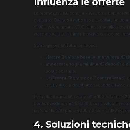
influenza le offerte
Le promozioni più comuni – welcome bonus, relo
deposito. Quando il deposito è in dollari, un bon
€100 il valore rimane €100. Questo significa che 
ciascuna valuta, altrimenti rischia di erodere i ma
Strategie per uniformare i bonus:
Fissare il valore base in una valuta di 
Impostare soglie minime di deposito d
bonus costante.
Utilizzare “bonus pool” centralizzati
, 
multivaluta e distribuito secondo il tasso c
Esempio pratico: un casinò offre 100 % fino a €2
bonus massimo sarà CAD 300, ma il valore in euro 
un “cap” in CAD pari a €200 / 0,68 ≈ CAD 294, gar
4. Soluzioni tecniche