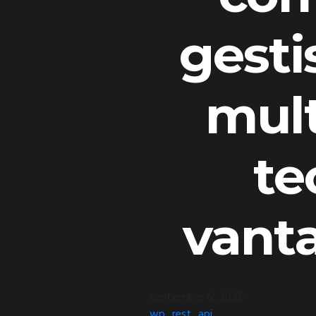
gesti
mult
te
vanta
septiembre 6, 2025
wp_rest_api