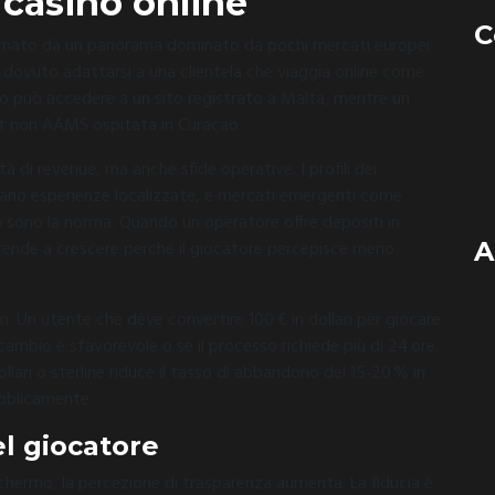
 casinò online
C
formato da un panorama dominato da pochi mercati europei
o dovuto adattarsi a una clientela che viaggia online come
iano può accedere a un sito registrato a Malta, mentre un
ot non AAMS ospitata in Curaçao.
di revenue, ma anche sfide operative. I profili dei
rcano esperienze localizzate, e mercati emergenti come
real) sono la norma. Quando un operatore offre depositi in
 tende a crescere perché il giocatore percepisce meno
A
on. Un utente che deve convertire 100 € in dollari per giocare
 cambio è sfavorevole o se il processo richiede più di 24 ore.
dollari o sterline riduce il tasso di abbandono del 15‑20 % in
ubblicamente.
del giocatore
schermo, la percezione di trasparenza aumenta. La fiducia è