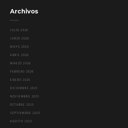
Archivos
JULIO 2026
JUNIO 2026
MAYO 2026
ABRIL 2026
MARZO 2026
FEBRERO 2026
ENERO 2026
DICIEMBRE 2025
NOVIEMBRE 2025
OCTUBRE 2025
SEPTIEMBRE 2025
AGOSTO 2025