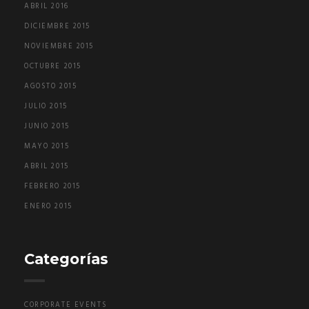
ABRIL 2016
DICIEMBRE 2015
NOVIEMBRE 2015
OCTUBRE 2015
AGOSTO 2015
JULIO 2015
JUNIO 2015
MAYO 2015
ABRIL 2015
FEBRERO 2015
ENERO 2015
Categorías
CORPORATE EVENTS