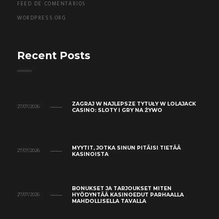
FEED DE COMENTARIOS
WORDPRESS.ORG
Recent Posts
ZAGRAJ W NAJLEPSZE TYTUŁY W LOLAJACK
27/07/2026
CASINO: SLOTY I GRY NA ŻYWO
MYYTIT, JOTKA SINUN PITÄISI TIETÄÄ
27/07/2026
KASINOISTA
BONUKSET JA TARJOUKSET MITEN
HYÖDYNTÄÄ KASINOEDUT PARHAALLA
27/07/2026
MAHDOLLISELLA TAVALLA