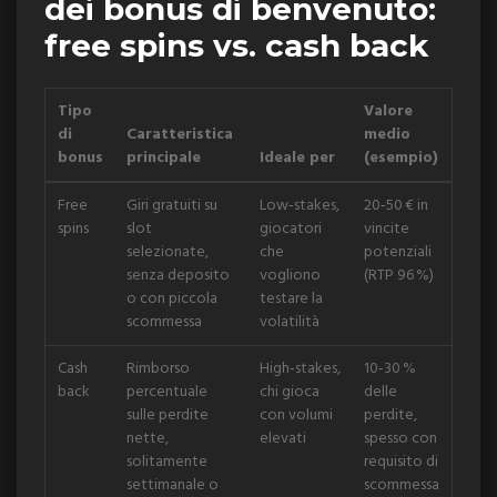
dei bonus di benvenuto:
free spins vs. cash back
Tipo
Valore
di
Caratteristica
medio
bonus
principale
Ideale per
(esempio)
Free
Giri gratuiti su
Low‑stakes,
20‑50 € in
spins
slot
giocatori
vincite
selezionate,
che
potenziali
senza deposito
vogliono
(RTP 96 %)
o con piccola
testare la
scommessa
volatilità
Cash
Rimborso
High‑stakes,
10‑30 %
back
percentuale
chi gioca
delle
sulle perdite
con volumi
perdite,
nette,
elevati
spesso con
solitamente
requisito di
settimanale o
scommessa