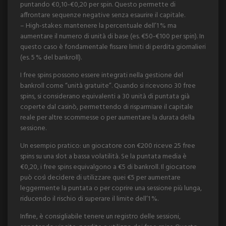
puntando €0,10‑€0,20 per spin. Questo permette di
affrontare sequenze negative senza esaurire il capitale.
– High‑stakes: mantenere la percentuale dell’1 % ma
aumentare il numero di unità di base (es. €50‑€100 per spin). In
questo caso è fondamentale fissare limiti di perdita giornalieri
(es. 5 % del bankroll).
I free spins possono essere integrati nella gestione del
bankroll come “unità gratuite”. Quando si ricevono 30 free
spins, si considerano equivalenti a 30 unità di puntata già
coperte dal casinò, permettendo di risparmiare il capitale
reale per altre scommesse o per aumentare la durata della
sessione.
Un esempio pratico: un giocatore con €200 riceve 25 free
spins su una slot a bassa volatilità. Se la puntata media è
€0,20, i free spins equivalgono a €5 di bankroll. Il giocatore
può così decidere di utilizzare quei €5 per aumentare
leggermente la puntata o per coprire una sessione più lunga,
riducendo il rischio di superare il limite dell’1 %.
Infine, è consigliabile tenere un registro delle sessioni,