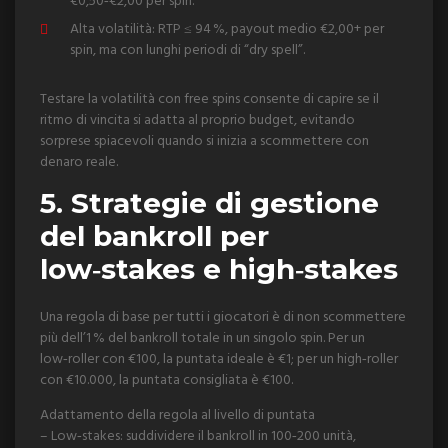
€0,50‑€2,00 per spin.
Alta volatilità: RTP ≤ 94 %, payout medio €2,00+ per
spin, ma con lunghi periodi di “dry spell”.
Testare la volatilità con free spins consente di capire se il
ritmo di vincita si adatta al proprio budget, evitando
sorprese spiacevoli quando si inizia a scommettere con
denaro reale.
5. Strategie di gestione
del bankroll per
low‑stakes e high‑stakes
Una regola di base per tutti i giocatori è di non scommettere
più dell’1 % del bankroll totale in un singolo spin. Per un
low‑roller con €100, la puntata ideale è €1; per un high‑roller
con €10.000, la puntata consigliata è €100.
Adattamento della regola al livello di puntata
– Low‑stakes: suddividere il bankroll in 100‑200 unità,