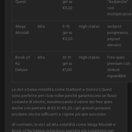
Quest
giri su
“Avalanche”
€0,20
con
moltiplicatori
Mega
Alta
5‑10
High‑stakes
Jackpot
Moolah
giri su
progressivo,
€0,50
payout
elevato
Book of
Alta
10‑15
High‑stakes
Free spins
Ra
giri su
premium con
Deluxe
€1,00
simboli
espandibili
Le slot a bassa volatilità come Starburst e Gonzo’s Quest
sono perfette per i low‑roller perché garantiscono un flusso
costante di vincite, massimizzando il valore dei free spins.
Anche con puntate di €0,10‑€0,20, i giri gratuiti possono
produrre vincite sufficienti a coprire più spin successivi.
Al contrario, le slot ad alta volatilità come Mega Moolah e
Book of Ra Deluxe richiedono puntate più consistenti per