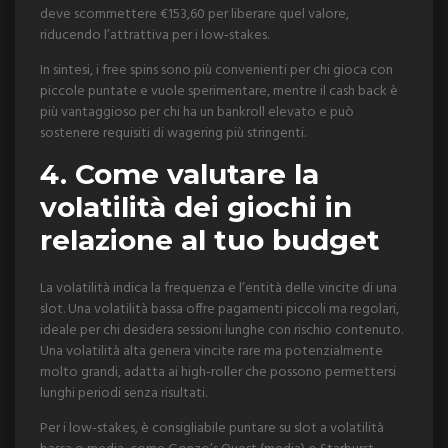
deve scommettere €153,60 per liberare quel valore,
riducendo l’attrattiva per i low‑stakes.
In sintesi, i free spins sono più convenienti per chi gioca con
piccole puntate e vuole sperimentare, mentre il cash back è
più vantaggioso per chi ha un bankroll elevato e può
sostenere requisiti di wagering più stringenti.
4. Come valutare la
volatilità dei giochi in
relazione al tuo budget
La volatilità indica la frequenza e l’entità delle vincite di una
slot. Una volatilità bassa offre pagamenti piccoli ma regolari,
ideale per chi desidera sessioni lunghe con rischio contenuto.
Una volatilità alta genera vincite rare ma potenzialmente
molto grandi, adatta ai high‑roller che possono permettersi
lunghi periodi senza risultati.
Per i low‑stakes, è consigliabile puntare su slot a volatilità