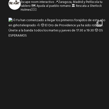
Escape room interactivo
📍Zaragoza, Madrid y Peñíscola tu
tablero 🗺
Ayuda al pueblo romano 🏛
Rescata a Sherlock
Holmes🕵🏻‍♂️