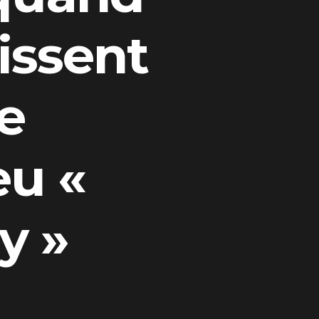
nissent
ne
eu «
y »