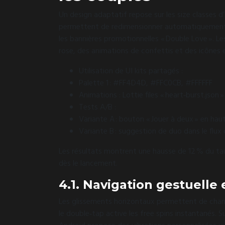
Un design adaptatif repose sur les size classes d
permettent de redimensionner automatiquement l
les bannières promotionnelles « Double Love ». L
rose, des animations de confettis et des icônes 
Utilisation de UI kits partagés :
Palette 1 : #FF4D4D, #FFC0CB, #FFFFFF
Animations : Lottie files « heart‑burst.json »
Tests A/B :
Variante A : bouton « Jouer à deux » en haut
Variante B : suggestion de duo dans le flux 
Les résultats montrent une hausse de 12 % du tau
dès le lancement.
4.1. Navigation gestuelle 
Les glissements horizontaux permettent de chang
le double‑tap active les free spins instantanés. S