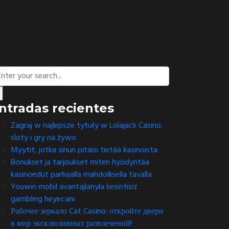
ntradas recientes
Zagraj w najlepsze tytuły w Lolajack Casino:
sloty i gry na żywo
Myytit, jotka sinun pitäisi tietää kasinoista
Bonukset ja tarjoukset miten hyödyntää
kasinoedut parhaalla mahdollisella tavalla
Youwin mobil avantajlarıyla kesintisiz
gambling heyecanı
Рабочее зеркало Cat Casino: откройте двери
в мир эксклюзивных развлечений!