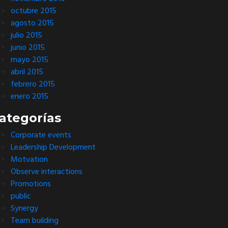
octubre 2015
agosto 2015
julio 2015
junio 2015
mayo 2015
abril 2015
febrero 2015
enero 2015
ategorías
Corporate events
Leadership Development
Motvation
Observe interactions
Promotions
public
Synergy
Team building