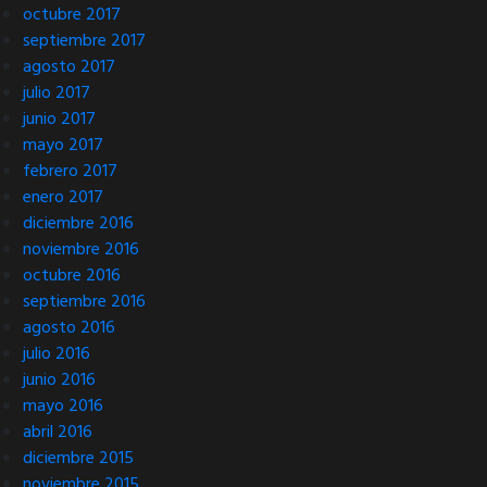
octubre 2017
septiembre 2017
agosto 2017
julio 2017
junio 2017
mayo 2017
febrero 2017
enero 2017
diciembre 2016
noviembre 2016
octubre 2016
septiembre 2016
agosto 2016
julio 2016
junio 2016
mayo 2016
abril 2016
diciembre 2015
noviembre 2015