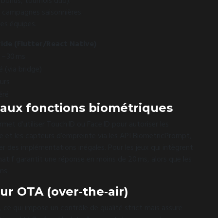
 bonus, tournois duo).
s campagnes saisonnières.
es équipes.
ide (Flutter/React Native)
 – 30 ms
é (via bridge)
ours
éré
t aux fonctions biométriques
rmet d’utiliser Touch ID ou Face ID pour autoriser les
 et les capteurs d’empreinte via les API BiometricPrompt,
r des implémentations inégales. Pour les jeux qui intègrent
 natif garantit une réponse en moins de 20 ms, alors que les
ms.
our OTA (over‑the‑air)
, ce qui impose un contrôle de qualité strict mais assure