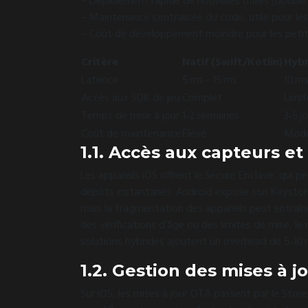
– Déploiement rapide de nouvelles offres (double
– Maintenance centralisée du code, utile pour le
– Coût de développement moindre pour les petit
Critère
Natif (Swift/Kotlin)
Hybr
Latence
5 ms – 15 ms
10 ms
Accès aux SDK de jeu
Complet
Limit
Temps de mise à jour
1‑2 semaines
3‑5 j
Coût de maintenance
Élevé
Mod
1.1. Accès aux capteurs e
Les appareils iOS offrent le Secure Enclave, qui pe
dépôts instantanés. Android expose son Keystore
mais la fragmentation des appareils peut entraîne
des vérifications d’âge ou des limites de mise, le
solutions hybrides ajoutent un overhead de 5‑10 
1.2. Gestion des mises à j
Sur iOS, les mises à jour OTA passent par le Store