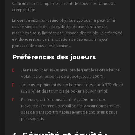
s’affrontent en temps réel, créent de nouvelles formes de
compétition.
En comparaison, un casino physique typique ne peut offrir
qu’une vingtaine de tables de jeu et une centaine de
machines à sous, limitées par l’espace disponible. La créativité
est donc restreinte à la rotation de tables ou à l’ajout
ponctuel de nouvelles machines.
Préférences des joueurs
Jeunes adultes (18‑30 ans) : privilégient les slots à haute
volatilité et les bonus de dépôt jusqu’à 200 %.
Joueurs expérimentés : recherchent des jeux à RTP élevé
(≥ 98 %) et des tournois de poker à buy‑in limité.
Parieurs sportifs : consultent régulièrement des
ressources comme Foosball Society pour comparer les
sites de paris sportifs fiables avant de choisir un bonus
paris sportifs.