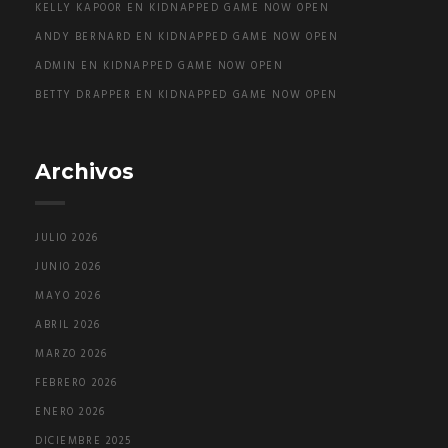
KELLY KAPOOR
EN
KIDNAPPED GAME NOW OPEN
ANDY BERNARD
EN
KIDNAPPED GAME NOW OPEN
ADMIN
EN
KIDNAPPED GAME NOW OPEN
BETTY DRAPPER
EN
KIDNAPPED GAME NOW OPEN
Archivos
JULIO 2026
JUNIO 2026
MAYO 2026
ABRIL 2026
MARZO 2026
FEBRERO 2026
ENERO 2026
DICIEMBRE 2025