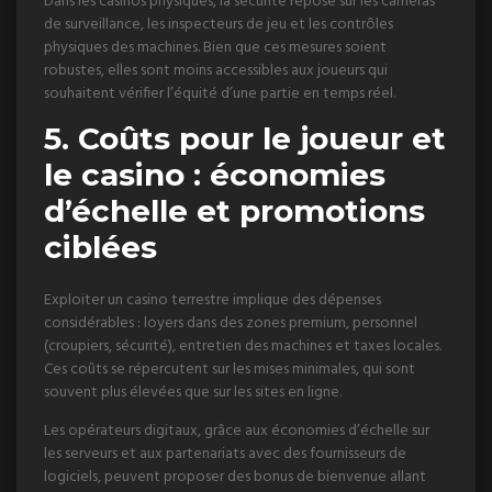
Dans les casinos physiques, la sécurité repose sur les caméras
de surveillance, les inspecteurs de jeu et les contrôles
physiques des machines. Bien que ces mesures soient
robustes, elles sont moins accessibles aux joueurs qui
souhaitent vérifier l’équité d’une partie en temps réel.
5. Coûts pour le joueur et
le casino : économies
d’échelle et promotions
ciblées
Exploiter un casino terrestre implique des dépenses
considérables : loyers dans des zones premium, personnel
(croupiers, sécurité), entretien des machines et taxes locales.
Ces coûts se répercutent sur les mises minimales, qui sont
souvent plus élevées que sur les sites en ligne.
Les opérateurs digitaux, grâce aux économies d’échelle sur
les serveurs et aux partenariats avec des fournisseurs de
logiciels, peuvent proposer des bonus de bienvenue allant