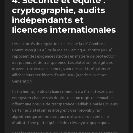
4. Sécurité et équité :
cryptographie, audits
indépendants et
licences internationales
Les autorités de régulation telles que la UK Gambling
Commission (UKGC) ou la Malta Gaming Authority (MGA)
imposent des exigences strictes en matière de protection
des joueurs et de transparence. Les plateformes digitales
doivent obtenir une licence, subir des audits réguliers et
afficher leurs certificats d’audit RNG (Random Number
Generator).
La technologie blockchain commence à être utilisée pour
enregistrer chaque spin de slot dans un registre immuable,
offrant une preuve de transparence vérifiable par les joueurs.
Certaines plateformes intègrent des “provably fair”
algorithms qui permettent aux utilisateurs de vérifier le
résultat d’une partie grâce à des clés cryptographiques.