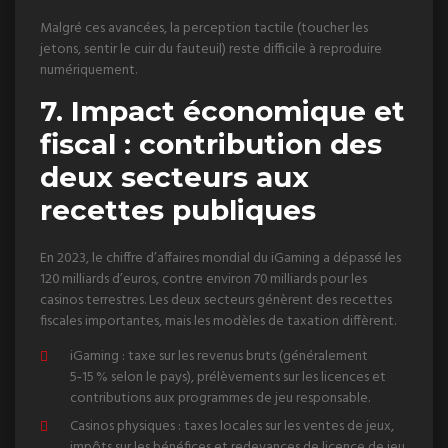
Malgré ces avancées, la perception tactile (toucher les
jetons, sentir le cuir du fauteuil) reste difficile à reproduire
numériquement.
7. Impact économique et
fiscal : contribution des
deux secteurs aux
recettes publiques
En 2023, le chiffre d’affaires mondial du iGaming a dépassé les
120 milliards d’euros, contre environ 70 milliards pour les
casinos terrestres. Les deux secteurs génèrent des recettes
fiscales importantes, mais les modèles de taxation diffèrent.
iGaming : taxe sur les revenus bruts (généralement
5‑15 % selon le pays), prélèvements sur les licences et
contributions aux programmes de jeu responsable.
Casinos physiques : taxes locales sur les ventes de jeux,
impôts sur les bénéfices et redevances de licence de jeu.