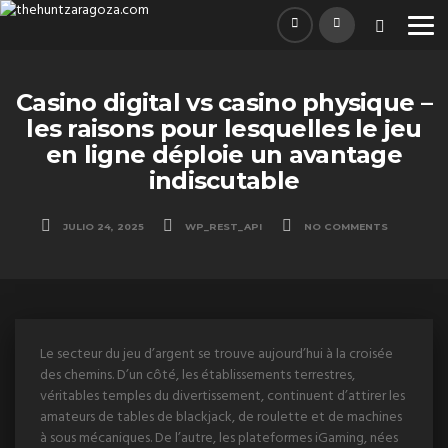
Skip
to
content
Casino digital vs casino physique –
les raisons pour lesquelles le jeu
en ligne déploie un avantage
indiscutable
JULIO 24, 2025
WP_REST_API
NO COMMENTS
Le secteur du jeu d’argent se trouve aujourd’hui à la croisée
des chemins. D’un côté, les établissements terrestres,
véritables temples du divertissement, continuent d’attirer les
amateurs de tables de blackjack, de roulette et de machines
à sous mécaniques. De l’autre, les plateformes iGaming, nées