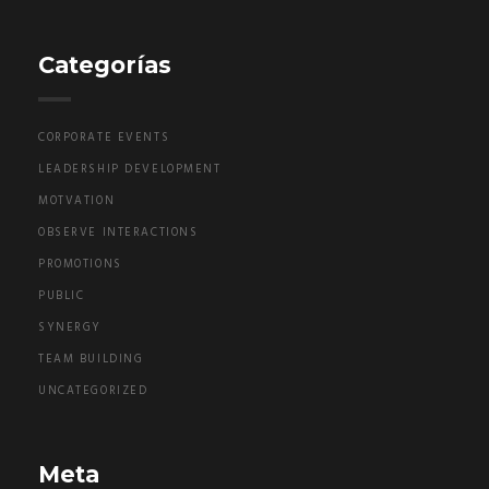
Categorías
CORPORATE EVENTS
LEADERSHIP DEVELOPMENT
MOTVATION
OBSERVE INTERACTIONS
PROMOTIONS
PUBLIC
SYNERGY
TEAM BUILDING
UNCATEGORIZED
Meta