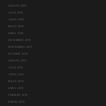
AGOSTO 2016
JULIO 2016
JUNIO 2016
MAYO 2016
ABRIL 2016
DICIEMBRE 2015
NOVIEMBRE 2015
OCTUBRE 2015
AGOSTO 2015
JULIO 2015
JUNIO 2015
MAYO 2015
ABRIL 2015
FEBRERO 2015
ENERO 2015