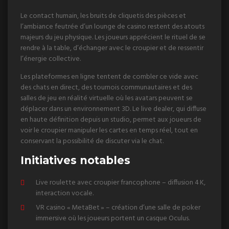
Le contact humain, les bruits de cliquetis des pièces et
l’ambiance feutrée d’un lounge de casino restent des atouts
majeurs du jeu physique. Les joueurs apprécient le rituel de se
rendre à la table, d’échanger avec le croupier et de ressentir
l’énergie collective.
Les plateformes en ligne tentent de combler ce vide avec
des chats en direct, des tournois communautaires et des
salles de jeu en réalité virtuelle où les avatars peuvent se
déplacer dans un environnement 3D. Le live dealer, qui diffuse
en haute définition depuis un studio, permet aux joueurs de
voir le croupier manipuler les cartes en temps réel, tout en
conservant la possibilité de discuter via le chat.
Initiatives notables
Live roulette avec croupier francophone – diffusion 4 K,
interaction vocale.
VR casino « MetaBet » – création d’une salle de poker
immersive où les joueurs portent un casque Oculus.