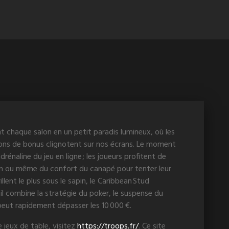
t chaque salon en un petit paradis lumineux, où les
ations de bonus clignotent sur nos écrans. Le moment
’adrénaline du jeu en ligne ; les joueurs profitent de
ain ou même du confort du canapé pour tenter leur
illent le plus sous le sapin, le Caribbean Stud
l combine la stratégie du poker, le suspense du
 peut rapidement dépasser les 10 000 €.
 jeux de table, visitez
https://troops.fr/
. Ce site