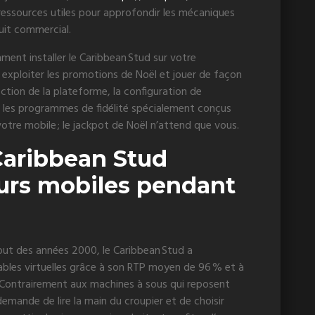
ressources utiles pour approfondir les mécaniques
uit commercial.
ent installer le Caribbean Stud sur votre
exploiter les promotions de Noël et jouer de façon
ction de la plateforme, la configuration de
 et les programmes de fidélité spécialement conçus
otre mobile ; le jackpot de Noël n’attend que vous.
 Caribbean Stud
eurs mobiles pendant
but des années 2000, le Caribbean Stud a
ables virtuelles grâce à son RTP moyen de 96 % et à
 Contrairement aux machines à sous qui reposent
 demande de lire la main du croupier et de choisir