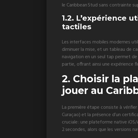
le Caribbean Stud sans contrainte su
1.2. L’expérience ut
tactiles
Les interfaces mobiles modernes uti
diminuer la mise, et un tableau de ca
navigation en un seul tap permet de p
partie, offrant ainsi une expérience 
2. Choisir la p
jouer au Carib
La première étape consiste à vérifier 
Curaçao) et la présence d’un certifi
cruciale : une plateforme native iOS
2 secondes, alors que les versions n