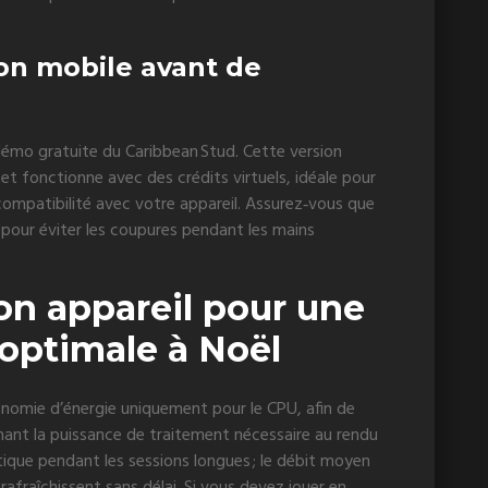
sion mobile avant de
démo gratuite du Caribbean Stud. Cette version
et fonctionne avec des crédits virtuels, idéale pour
 la compatibilité avec votre appareil. Assurez‑vous que
pour éviter les coupures pendant les mains
son appareil pour une
 optimale à Noël
omie d’énergie uniquement pour le CPU, afin de
nant la puissance de traitement nécessaire au rendu
tique pendant les sessions longues ; le débit moyen