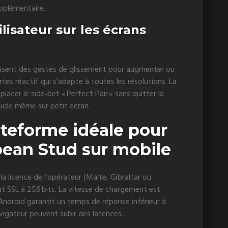
pplémentaire.
ilisateur sur les écrans
lisent des gestes de glissement pour augmenter ou
rtes réactif qui s’adapte à toutes les résolutions. La
lacer le side‑bet « Perfect Pair » sans quitter la
fluide même sur petit écran.
lateforme idéale pour
bean Stud sur mobile
la licence de l’opérateur (Malte, Gibraltar ou
cat SSL à 256 bits. La vitesse de chargement est
/Android garantit un temps de réponse inférieur à
avigateur peuvent subir des latences.