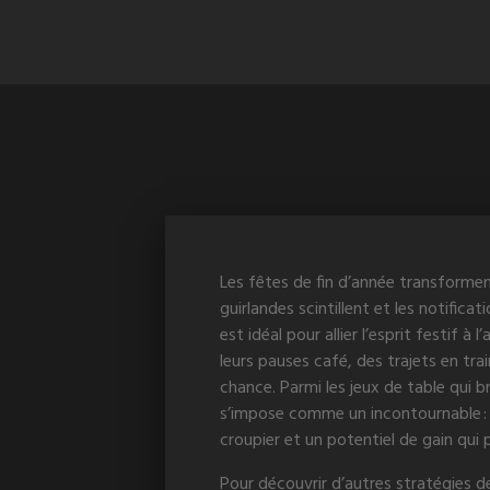
Les fêtes de fin d’année transformen
guirlandes scintillent et les notific
est idéal pour allier l’esprit festif à l
leurs pauses café, des trajets en tr
chance. Parmi les jeux de table qui br
s’impose comme un incontournable : i
croupier et un potentiel de gain qui
Pour découvrir d’autres stratégies de