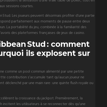
produisent la sensation d’une vraie table de poker, tout en
aux sessions courtes.
n Stud. Les joueurs peuvent désormais profiter d’une partie
respond parfaitement aux moments de pause entre deux
n. La portabilité du jeu, combinée à la familiarité des
s favoris des plateformes françaises de jeux de casino.
ribbean Stud : comment
urquoi ils explosent sur
onne comme un pool commun alimenté par une petite
ette contribution s’accumule tant qu’aucun joueur ne
nt déclenché par une main rare : une quinte flush royale ou
ccélèrent la croissance du jackpot. Premièrement, la
h incitent les utilisateurs à se reconnecter dès qu’une