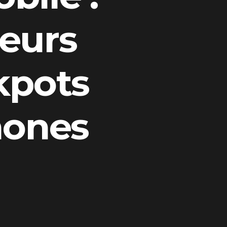
eurs
kpots
hones