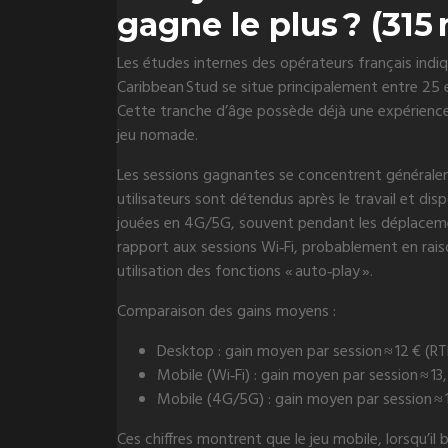
gagne le plus ? (315
Les études internes des opérateurs français indi
Caribbean Stud se situe principalement entre 25
Cette tranche d’âge possède déjà une expérience
jeu nomade.
Les sessions gagnantes se concentrent généralem
utilisateurs sont détendus après le travail et dis
jouées en 4G/5G, souvent pendant les déplacemen
rapport aux sessions Wi‑Fi, probablement en rai
utilisation des fonctions « auto‑play ».
Comparaison des gains moyens :
Desktop : gain moyen par session ≈ 12 € (RT
Mobile (Wi‑Fi) : gain moyen par session ≈ 13
Mobile (4G/5G) : gain moyen par session ≈ 1
Ces chiffres montrent que le jeu mobile, lorsqu’i