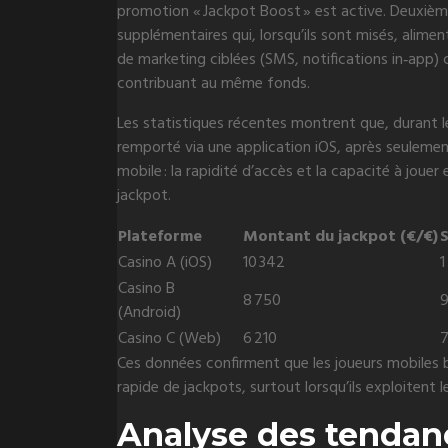
promotion « Jackpot Boost » est active. Deuxièm
supplémentaires qui, lorsqu’ils sont misés, alime
de marketing ciblées (SMS, notifications in‑app)
contribuant au même fonds.
Les statistiques récentes montrent que, durant l
remporté via une application iOS, après seulement
mobile : la rapidité d’accès et la capacité à joue
jackpot.
Plateforme
Montant du jackpot (€/€)
Casino A (iOS)
10 342
1
Casino B
8 750
(Android)
Casino C (Web)
6 210
Ces données confirment que les joueurs mobiles 
rapide de jackpots, surtout lorsqu’ils exploitent 
Analyse des tendanc