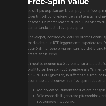
Free‑Spin Value
Le slot più popolari per le campagne di free spin
Questi titoli condividono tre caratteristiche chia
cascata. Un moltiplicatore di 3x su una vincita di
aumentando l’attrattiva percepita.
I developer, consapevoli dell’uso promozionale, spe
media‑alta e un RTP leggermente superiore (es. 
casinò di mantenere margini sani, poiché le vinci
creare entusiasmo.
L’impatto economico è evidente: su una piattaform
profitto sui free spin può scendere al 2 %, mentre s
al 5‑6 %. Per i giocatori, la differenza si traduce i
scommessa e di convertire i free spin in depositi r
Moltiplicatori: aumentano il valore per spin
Wild espandibili: generano più combinazioni 
raggiungere il wagering.