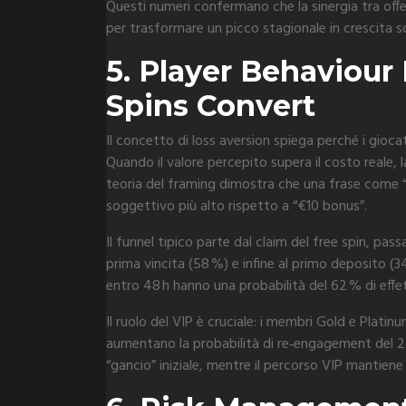
Questi numeri confermano che la sinergia tra off
per trasformare un picco stagionale in crescita so
5. Player Behaviou
Spins Convert
Il concetto di loss aversion spiega perché i gioca
Quando il valore percepito supera il costo reale,
teoria del framing dimostra che una frase come “
soggettivo più alto rispetto a “€10 bonus”.
Il funnel tipico parte dal claim del free spin, pas
prima vincita (58 %) e infine al primo deposito (3
entro 48 h hanno una probabilità del 62 % di eff
Il ruolo del VIP è cruciale: i membri Gold e Plati
aumentano la probabilità di re‑engagement del 27
“gancio” iniziale, mentre il percorso VIP mantiene i