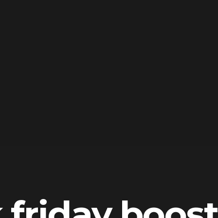
 friday boos