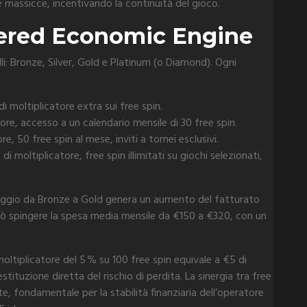
 massicce, incentivando la continuità del gioco.
Tiered Economic Engine
elli: Bronze, Silver, Gold e Platinum (o Diamond). Ogni
 moltiplicatore extra sui free spin.
tore, accesso a un calendario mensile di 30 free spin.
e, 50 free spin al mese, inviti a tornei esclusivi.
moltiplicatore, free spin illimitati su giochi selezionati,
saggio da Bronze a Gold genera un aumento del fatturato
può spingere la spesa media mensile da €150 a €320, con un
 moltiplicatore del 5 % su 100 free spin equivale a €5 di
tituzione diretta del rischio di perdita. La sinergia tra free
te, fondamentale per la stabilità finanziaria dell’operatore