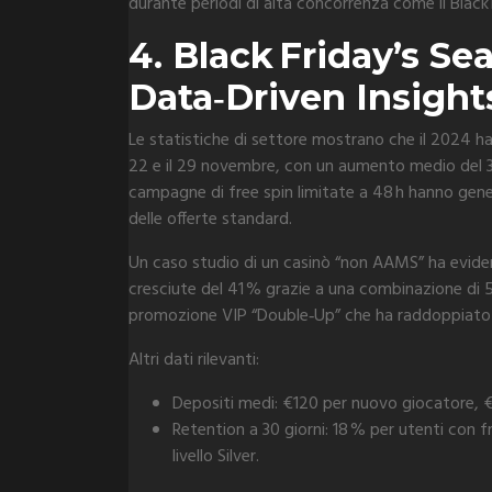
durante periodi di alta concorrenza come il Black 
4. Black Friday’s Se
Data‑Driven Insight
Le statistiche di settore mostrano che il 2024 ha 
22 e il 29 novembre, con un aumento medio del 3
campagne di free spin limitate a 48 h hanno gene
delle offerte standard.
Un caso studio di un casinò “non AAMS” ha evidenz
cresciute del 41 % grazie a una combinazione di 5
promozione VIP “Double‑Up” che ha raddoppiato i 
Altri dati rilevanti:
Depositi medi: €120 per nuovo giocatore, €
Retention a 30 giorni: 18 % per utenti con 
livello Silver.