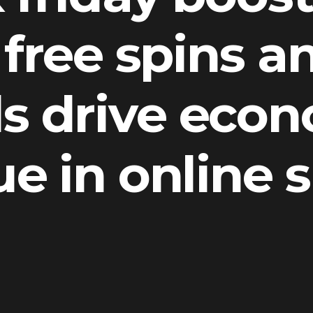
 free spins a
ls drive eco
ue in online s