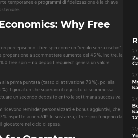
erte temporanee e programmi di fidelizzazione è la chiave
stenibile.
r Economics: Why Free
R
tori percepiscono i free spin come un “regalo senza rischio”.
27
 la propensione a scommettere aumenta del 45 %. Inoltre, la
Za
100 free spin – no deposit required” genera un valore
Ca
27
sa alla prima puntata (tasso di attivazione 78 %), poi alla
My
ka
4 %). I giocatori che superano il requisito di scommessa
ettuare un secondo deposito entro la settimana successiva.
27
Bo
num ricevono reminder personalizzati e bonus aggiuntivi, che
ka
 % rispetto ai non‑VIP. In sostanza, i free spin fungono da
ta
l giocatore nel ciclo di spesa.
21
Yo