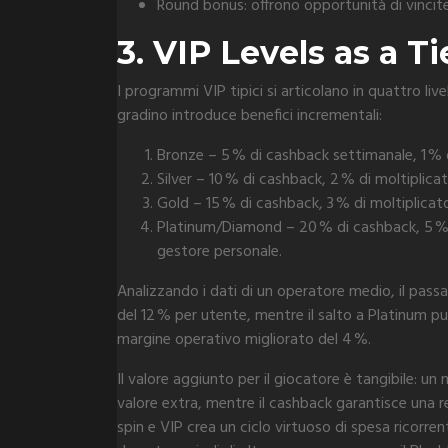
Round bonus: offrono opportunità di vincite
3. VIP Levels as a 
I programmi VIP tipici si articolano in quattro liv
gradino introduce benefici incrementali:
Bronze – 5 % di cashback settimanale, 1 % di
Silver – 10 % di cashback, 2 % di moltiplica
Gold – 15 % di cashback, 3 % di moltiplicator
Platinum/Diamond – 20 % di cashback, 5 % di 
gestore personale.
Analizzando i dati di un operatore medio, il pas
del 12 % per utente, mentre il salto a Platinum 
margine operativo migliorato del 4 %.
Il valore aggiunto per il giocatore è tangibile: un
valore extra, mentre il cashback garantisce una res
spin e VIP crea un ciclo virtuoso di spesa ricorren