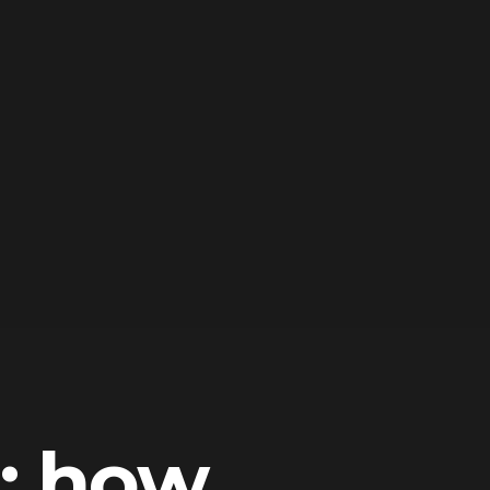
t: how