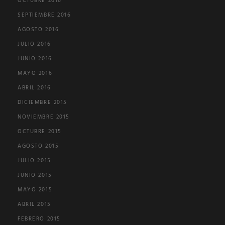
OCTUBRE 2016
SEPTIEMBRE 2016
AGOSTO 2016
JULIO 2016
JUNIO 2016
MAYO 2016
ABRIL 2016
DICIEMBRE 2015
NOVIEMBRE 2015
OCTUBRE 2015
AGOSTO 2015
JULIO 2015
JUNIO 2015
MAYO 2015
ABRIL 2015
FEBRERO 2015