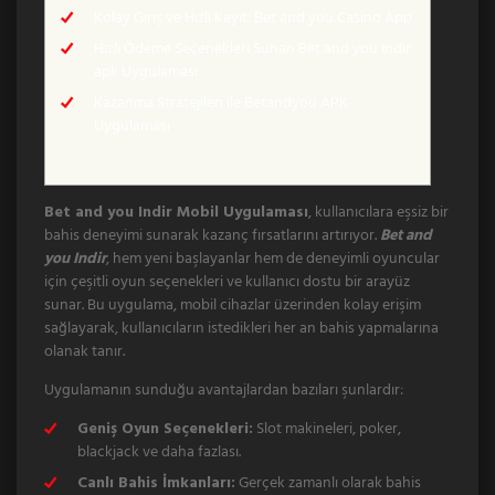
Kolay Giriş ve Hızlı Kayıt: Bet and you Casino App
Hızlı Ödeme Seçenekleri Sunan Bet and you Indir
apk Uygulaması
Kazanma Stratejileri ile Betandyou APK
Uygulaması
Bet and you Indir Mobil Uygulaması
, kullanıcılara eşsiz bir
bahis deneyimi sunarak kazanç fırsatlarını artırıyor.
Bet and
you Indir
, hem yeni başlayanlar hem de deneyimli oyuncular
için çeşitli oyun seçenekleri ve kullanıcı dostu bir arayüz
sunar. Bu uygulama, mobil cihazlar üzerinden kolay erişim
sağlayarak, kullanıcıların istedikleri her an bahis yapmalarına
olanak tanır.
Uygulamanın sunduğu avantajlardan bazıları şunlardır:
Geniş Oyun Seçenekleri:
Slot makineleri, poker,
blackjack ve daha fazlası.
Canlı Bahis İmkanları:
Gerçek zamanlı olarak bahis