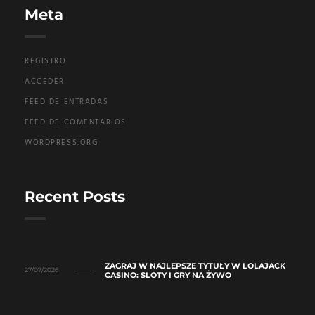
Meta
REGISTRO
ACCEDER
FEED DE ENTRADAS
FEED DE COMENTARIOS
WORDPRESS.ORG
Recent Posts
ZAGRAJ W NAJLEPSZE TYTUŁY W LOLAJACK
27/07/2026
CASINO: SLOTY I GRY NA ŻYWO