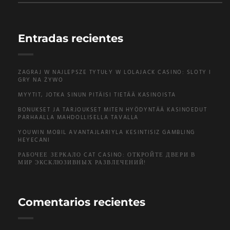
Entradas recientes
ZAGRAJ W NAJLEPSZE TYTUŁY W LOLAJACK CASINO: SLOTY I
GRY NA ŻYWO
MYYTIT, JOTKA SINUN PITÄISI TIETÄÄ KASINOISTA
BONUKSET JA TARJOUKSET MITEN HYÖDYNTÄÄ KASINOEDUT
PARHAALLA MAHDOLLISELLA TAVALLA
YOUWIN MOBIL AVANTAJLARIYLA KESINTISIZ GAMBLING
HEYECANI
РАБОЧЕЕ ЗЕРКАЛО CAT CASINO: ОТКРОЙТЕ ДВЕРИ В
МИР ЭКСКЛЮЗИВНЫХ РАЗВЛЕЧЕНИЙ!
Comentarios recientes