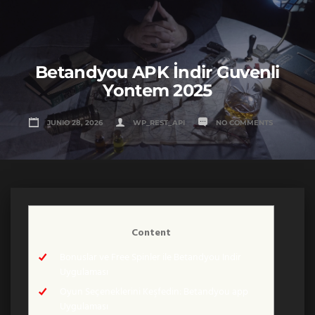
Skip
to
content
Betandyou APK İndir Guvenli
Yontem 2025
JUNIO 28, 2026
WP_REST_API
NO COMMENTS
Content
Bonuslar ve Free Spinler ile Betandyou Indir
Uygulaması
Oyun Seçeneklerini Keşfedin: Betandyou app
Uygulaması