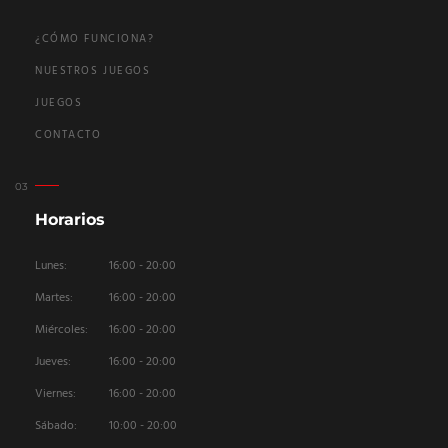
¿CÓMO FUNCIONA?
NUESTROS JUEGOS
JUEGOS
CONTACTO
Horarios
Lunes:
16:00 - 20:00
Martes:
16:00 - 20:00
Miércoles:
16:00 - 20:00
Jueves:
16:00 - 20:00
Viernes:
16:00 - 20:00
Sábado:
10:00 - 20:00