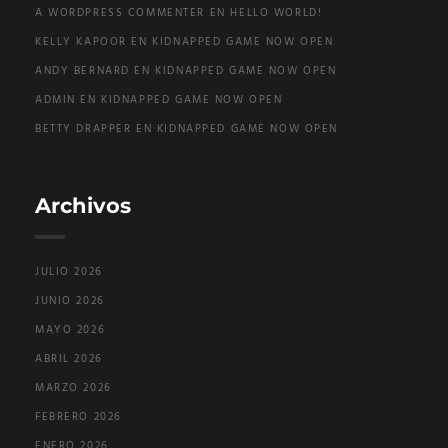
A WORDPRESS COMMENTER
EN
HELLO WORLD!
KELLY KAPOOR
EN
KIDNAPPED GAME NOW OPEN
ANDY BERNARD
EN
KIDNAPPED GAME NOW OPEN
ADMIN
EN
KIDNAPPED GAME NOW OPEN
BETTY DRAPPER
EN
KIDNAPPED GAME NOW OPEN
Archivos
JULIO 2026
JUNIO 2026
MAYO 2026
ABRIL 2026
MARZO 2026
FEBRERO 2026
ENERO 2026