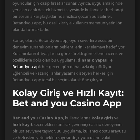
oyuncular için cazip fırsatlar sunar. Ayrıca, uygulama içinde
yer alan canlı destek hizmeti sayesinde kullanıcılar herhangi
bir sorunla karşılaştıklarında hızlıca çözüm bulabilirler.
Betandyou app, bu özellikleriyle kullanıcı memnuniyetini ön
planda tutmaktadır.
Sonuç olarak, Betandyou app, oyun severlere eşsiz bir
deneyim sunarak onların beklentilerini karşılamayı hedefliyor.
Kullanıcıların ihtiyaçlarına göre sürekli güncellenen içerik ve
özelliklerle dolu olan bu uygulama,
dinamik yapısı
ile
Betandyou apk
her geçen gün daha fazla ilgi görüyor.
Eğlenceli ve kazançlı anlar yaşamak isteyen herkes için
Betandyou app ideal bir seçim olarak öne çıkıyor.
Kolay Giriş ve Hızlı Kayıt:
Bet and you Casino App
Bet and you Casino App
, kullanıcılarına
kolay giriş
ve
hızlı kayıt
seçenekleri sunarak çevrimiçi casino deneyimini
bir üst seviyeye taşıyor. Bu uygulama, kullanıcı dostu arayüzü
ve hızlı işlem yetenekleri sayesinde, oyuncuların vakit