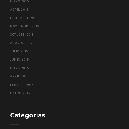
MAYO 2016
ABRIL 2016
DICIEMBRE 2015
NOVIEMBRE 2015
OCTUBRE 2015
AGOSTO 2015
JULIO 2015
JUNIO 2015
MAYO 2015
ABRIL 2015
FEBRERO 2015
ENERO 2015
Categorías