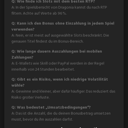
Q: Wie finde ich Slots mit dem besten RTP?
A: In der Spielübersicht von Dragonia kannst du nach RTP
filtern. Achte auf Werte ab 96 %.
Q: Kann ich den Bonus ohne Einzahlung in jedem Spiel
verwenden?
A: Nein, er ist meist auf ausgewählte Slots beschränkt. Die
genauen Titel findest du im Bonus‑Bereich.
Q: Wie lange dauern Auszahlungen bei mobilen
Zahlungen?
A: E‑Wallets wie Skrill oder PayPal werden in der Regel
innerhalb von 24 Stunden bearbeitet.
Q: Gibt es ein Risiko, wenn ich niedrige Volatilität
wähle?
A: Gewinne sind kleiner, aber dafür häufiger. Das reduziert das
Risiko großer Verluste.
Q: Was bedeutet „Umsatzbedingungen“?
A: Das ist die Anzahl, die du deinen Bonusbetrag umsetzen
musst, bevor du ihn auszahlen darfst.