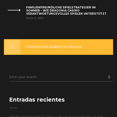
FAMILIENFREUNDLICHE SPIELSTRATEGIEN IM
SOMMER – WIE DRAGONIA CASINO
VERANTWORTUNGSVOLLES SPIELEN UNTERSTÜTZT
enero 4, 2026
Comments are disabled for this post.
Entradas recientes