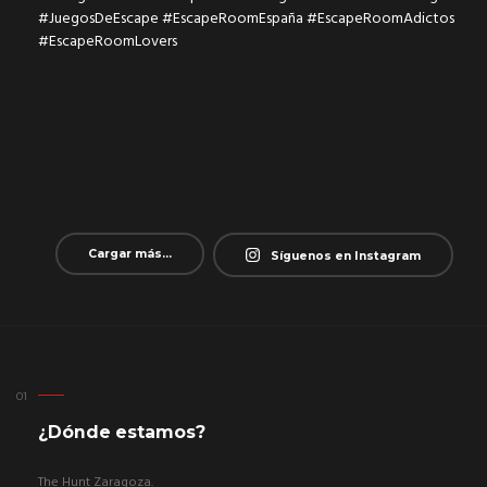
Cargar más...
Síguenos en Instagram
¿Dónde estamos?
The Hunt Zaragoza.