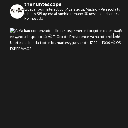
thehuntescape
Escape room interactivo
📍Zaragoza, Madrid y Peñíscola tu
tablero 🗺
Ayuda al pueblo romano 🏛
Rescata a Sherlock
Holmes🕵🏻‍♂️