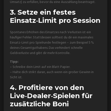
Umsatz) zu erfüllen, bevor du eine Auszahlung beantragst.
3. Setze ein festes
Einsatz‑Limit pro Session
Spontanes Erhöhen des Einsatzes nach Verlusten ist ein
häufiger Fehler. Stattdessen solltest du dir ein maximales
Einsatz‑Limit pro Spielrunde festlegen – zum Beispiel 5 %
deines Gesamtguthabens. Das verhindert schnelle
Geldverluste und gibt dir mehr Kontrolle.
Tipp:
– Schreibe dein Limit auf ein Blatt Papier.
– Halte dich strikt daran, auch wenn ein großer Gewinn in
Sicht ist.
4. Profitiere von den
Live‑Dealer‑Spielen für
zusätzliche Boni