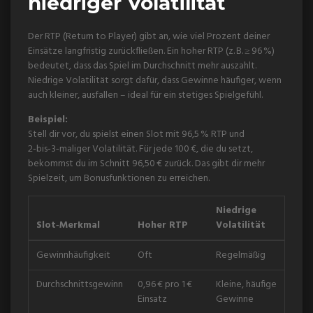
niedriger Volatilität
Der RTP (Return to Player) gibt an, wie viel Prozent deiner
Einsätze langfristig zurückfließen. Ein hoher RTP (z. B. ≥ 96 %)
bedeutet, dass das Spiel im Durchschnitt mehr auszahlt.
Niedrige Volatilität sorgt dafür, dass Gewinne häufiger, wenn
auch kleiner, ausfallen – ideal für ein stetiges Spielgefühl.
Beispiel:
Stell dir vor, du spielst einen Slot mit 96,5 % RTP und
2‑bis‑3‑maliger Volatilität. Für jede 100 €, die du setzt,
bekommst du im Schnitt 96,50 € zurück. Das gibt dir mehr
Spielzeit, um Bonusfunktionen zu erreichen.
Niedrige
Slot‑Merkmal
Hoher RTP
Volatilität
Gewinnhäufigkeit
Oft
Regelmäßig
Durchschnittsgewinn
0,96 € pro 1 €
Kleine, häufige
Einsatz
Gewinne