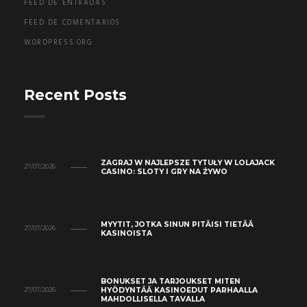
FEED DE ENTRADAS
FEED DE COMENTARIOS
WORDPRESS.ORG
Recent Posts
ZAGRAJ W NAJLEPSZE TYTUŁY W LOLAJACK
27/07/2026
CASINO: SLOTY I GRY NA ŻYWO
MYYTIT, JOTKA SINUN PITÄISI TIETÄÄ
27/07/2026
KASINOISTA
BONUKSET JA TARJOUKSET MITEN
HYÖDYNTÄÄ KASINOEDUT PARHAALLA
27/07/2026
MAHDOLLISELLA TAVALLA