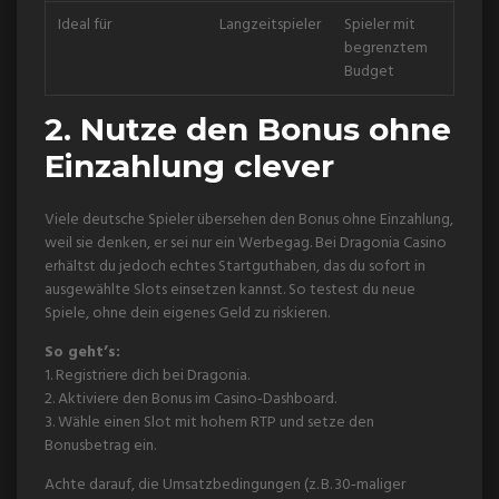
Ideal für
Langzeitspieler
Spieler mit
begrenztem
Budget
2. Nutze den Bonus ohne
Einzahlung clever
Viele deutsche Spieler übersehen den Bonus ohne Einzahlung,
weil sie denken, er sei nur ein Werbegag. Bei Dragonia Casino
erhältst du jedoch echtes Startguthaben, das du sofort in
ausgewählte Slots einsetzen kannst. So testest du neue
Spiele, ohne dein eigenes Geld zu riskieren.
So geht’s:
1. Registriere dich bei Dragonia.
2. Aktiviere den Bonus im Casino‑Dashboard.
3. Wähle einen Slot mit hohem RTP und setze den
Bonusbetrag ein.
Achte darauf, die Umsatzbedingungen (z. B. 30‑maliger