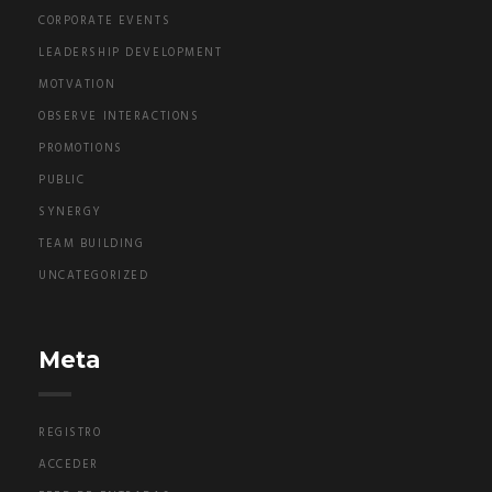
CORPORATE EVENTS
LEADERSHIP DEVELOPMENT
MOTVATION
OBSERVE INTERACTIONS
PROMOTIONS
PUBLIC
SYNERGY
TEAM BUILDING
UNCATEGORIZED
Meta
REGISTRO
ACCEDER