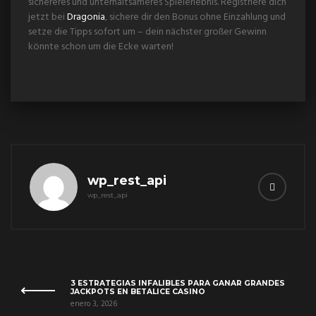
sichereres und unterhaltsameres Spielerlebnis. Registriere dich
jetzt bei
Dragonia
, sichere dir den Bonus ohne Einzahlung und
setze die Tipps sofort um – dein nächster großer Gewinn
könnte schon um die Ecke warten!
wp_rest_api
wp_rest_api
3 ESTRATEGIAS INFALIBLES PARA GANAR GRANDES
JACKPOTS EN BETALICE CASINO
enero 3, 2026