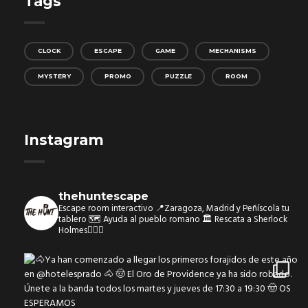
Tags
CLOCK
ESCAPE
GAME
MECHANISMS
MYSTERY
PROMO
PUZZLE
ROOM
Instagram
thehuntescape
Escape room interactivo
📍Zaragoza, Madrid y Peñíscola tu
tablero 🗺
Ayuda al pueblo romano 🏛
Rescata a Sherlock
Holmes🕵🏻‍♂️