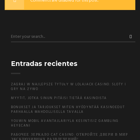
Comments are disabled for this post.
Entradas recientes
ZAGRAJ W NAJLEPSZE TYTUŁY W LOLAJACK CASINO: SLOTY I
GRY NA ŻYWO
MYYTIT, JOTKA SINUN PITÄISI TIETÄÄ KASINOISTA
BONUKSET JA TARJOUKSET MITEN HYÖDYNTÄÄ KASINOEDUT
PARHAALLA MAHDOLLISELLA TAVALLA
YOUWIN MOBIL AVANTAJLARIYLA KESINTISIZ GAMBLING
HEYECANI
РАБОЧЕЕ ЗЕРКАЛО CAT CASINO: ОТКРОЙТЕ ДВЕРИ В МИР
ЭКСКЛЮЗИВНЫХ РАЗВЛЕЧЕНИЙ!