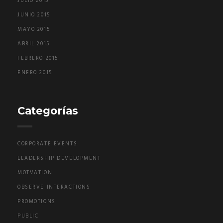
JULIO 2015
JUNIO 2015
MAYO 2015
ABRIL 2015
FEBRERO 2015
ENERO 2015
Categorías
CORPORATE EVENTS
LEADERSHIP DEVELOPMENT
MOTVATION
OBSERVE INTERACTIONS
PROMOTIONS
PUBLIC