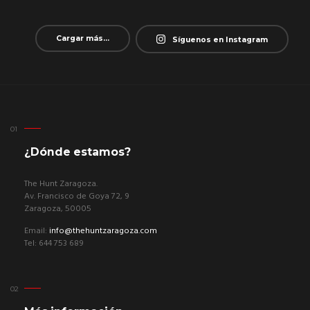
Cargar más...
Síguenos en Instagram
¿Dónde estamos?
The Hunt Zaragoza.
Av. Francisco de Goya 72, 9
Zaragoza, 50005
Email:
info@thehuntzaragoza.com
Tel: 644 753 689