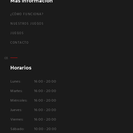
Más información
¿CÓMO FUNCIONA?
NUESTROS JUEGOS
JUEGOS
CONTACTO
Horarios
Lunes:
16:00 - 20:00
Martes:
16:00 - 20:00
Miércoles:
16:00 - 20:00
Jueves:
16:00 - 20:00
Viernes:
16:00 - 20:00
Sábado:
10:00 - 20:00