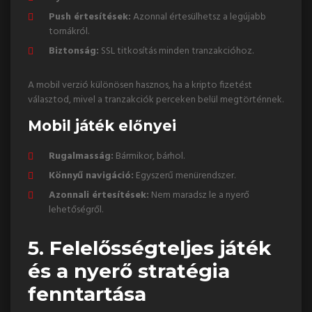
Push értesítések:
Azonnal értesülhetsz a legújabb
tornákról.
Biztonság:
SSL titkosítás minden tranzakcióhoz.
A mobil verzió különösen hasznos, ha a kripto fizetést
választod, mivel a tranzakciók perceken belül megtörténnek.
Mobil játék előnyei
Rugalmasság:
Bármikor, bárhol.
Könnyű navigáció:
Egyszerű menürendszer.
Azonnali értesítések:
Nem maradsz le a nyerő
lehetőségről.
5. Felelősségteljes játék
és a nyerő stratégia
fenntartása