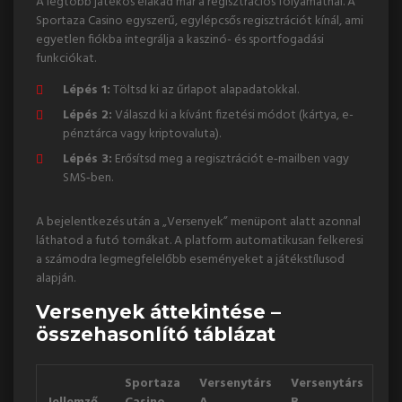
A legtöbb játékos elakad már a regisztrációs folyamatnál. A
Sportaza Casino egyszerű, egylépcsős regisztrációt kínál, ami
egyetlen fiókba integrálja a kaszinó- és sportfogadási
funkciókat.
Lépés 1:
Töltsd ki az űrlapot alapadatokkal.
Lépés 2:
Válaszd ki a kívánt fizetési módot (kártya, e-
pénztárca vagy kriptovaluta).
Lépés 3:
Erősítsd meg a regisztrációt e‑mailben vagy
SMS‑ben.
A bejelentkezés után a „Versenyek” menüpont alatt azonnal
láthatod a futó tornákat. A platform automatikusan felkeresi
a számodra legmegfelelőbb eseményeket a játékstílusod
alapján.
Versenyek áttekintése –
összehasonlító táblázat
Sportaza
Versenytárs
Versenytárs