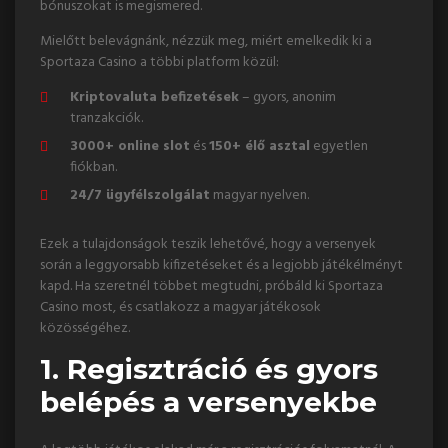
bónuszokat is megismered.
Mielőtt belevágnánk, nézzük meg, miért emelkedik ki a
Sportaza Casino a többi platform közül:
Kriptovaluta befizetések
– gyors, anonim
tranzakciók.
3000+ online slot
és
150+ élő asztal
egyetlen
fiókban.
24/7 ügyfélszolgálat
magyar nyelven.
Ezek a tulajdonságok teszik lehetővé, hogy a versenyek
során a leggyorsabb kifizetéseket és a legjobb játékélményt
kapd. Ha szeretnél többet megtudni, próbáld ki Sportaza
Casino most, és csatlakozz a magyar játékosok
közösségéhez.
1. Regisztráció és gyors
belépés a versenyekbe