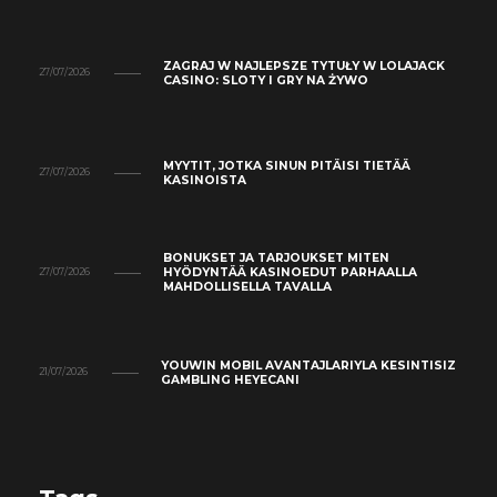
ZAGRAJ W NAJLEPSZE TYTUŁY W LOLAJACK
27/07/2026
CASINO: SLOTY I GRY NA ŻYWO
MYYTIT, JOTKA SINUN PITÄISI TIETÄÄ
27/07/2026
KASINOISTA
BONUKSET JA TARJOUKSET MITEN
HYÖDYNTÄÄ KASINOEDUT PARHAALLA
27/07/2026
MAHDOLLISELLA TAVALLA
YOUWIN MOBIL AVANTAJLARIYLA KESINTISIZ
21/07/2026
GAMBLING HEYECANI