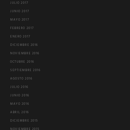
JULIO 2017
JUNIO 2017
MAYO 2017
FEBRERO 2017
ENERO 2017
DICIEMBRE 2016
NOVIEMBRE 2016
OCTUBRE 2016
SEPTIEMBRE 2016
AGOSTO 2016
JULIO 2016
JUNIO 2016
MAYO 2016
ABRIL 2016
DICIEMBRE 2015
NOVIEMBRE 2015