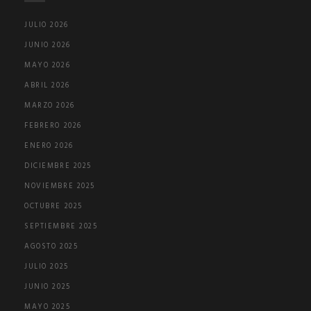
JULIO 2026
JUNIO 2026
MAYO 2026
ABRIL 2026
MARZO 2026
FEBRERO 2026
ENERO 2026
DICIEMBRE 2025
NOVIEMBRE 2025
OCTUBRE 2025
SEPTIEMBRE 2025
AGOSTO 2025
JULIO 2025
JUNIO 2025
MAYO 2025