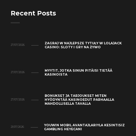
Recent Posts
ZAGRAJ W NAJLEPSZE TYTUŁY W LOLAJACK
27/07/2026
CASINO: SLOTY I GRY NA ŻYWO
MYYTIT, JOTKA SINUN PITÄISI TIETÄÄ
27/07/2026
KASINOISTA
BONUKSET JA TARJOUKSET MITEN
HYÖDYNTÄÄ KASINOEDUT PARHAALLA
27/07/2026
MAHDOLLISELLA TAVALLA
YOUWIN MOBIL AVANTAJLARIYLA KESINTISIZ
21/07/2026
GAMBLING HEYECANI