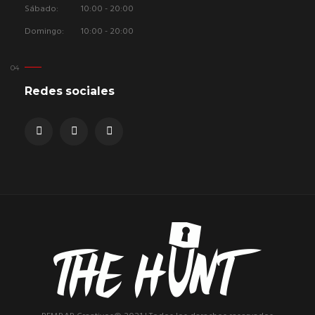
Sábado:
10:00 - 20:00
Domingo:
10:00 - 20:00
Redes sociales