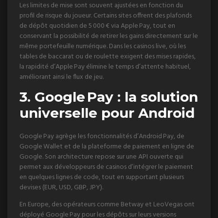
Les limites de mise sont souvent ajustées en fonction du
profil de risque du joueur. Certains sites offrent des plafonds
de dépôt quotidien de 5 000 € via Apple Pay, tout en
conservant la possibilité de retirer les gains directement sur le
même portefeuille numérique. Dans les casinos live, où les
tables de baccarat ou de roulette exigent des mises rapides,
la rapidité d’Apple Pay élimine le temps d’attente habituel,
améliorant ainsi le flux de jeu.
3. Google Pay : la solution
universelle pour Android
Google Pay agrège les fonctionnalités d’Android Pay, de
Google Wallet et de la plateforme de paiement en ligne de
Google. Son architecture repose sur une API ouverte qui
permet aux développeurs de casinos d’intégrer le paiement
en quelques lignes de code, tout en supportant plusieurs
devises (EUR, USD, GBP, JPY).
En Europe, des opérateurs comme Betway et LeoVegas ont
déployé Google Pay pour les dépôts sur leurs versions