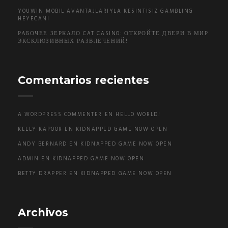
YOUWIN MOBIL AVANTAJLARIYLA KESINTISIZ GAMBLING
HEYECANI
РАБОЧЕЕ ЗЕРКАЛО CAT CASINO: ОТКРОЙТЕ ДВЕРИ В МИР
ЭКСКЛЮЗИВНЫХ РАЗВЛЕЧЕНИЙ!
Comentarios recientes
A WORDPRESS COMMENTER
EN
HELLO WORLD!
KELLY KAPOOR
EN
KIDNAPPED GAME NOW OPEN
ANDY BERNARD
EN
KIDNAPPED GAME NOW OPEN
ADMIN
EN
KIDNAPPED GAME NOW OPEN
BETTY DRAPPER
EN
KIDNAPPED GAME NOW OPEN
Archivos