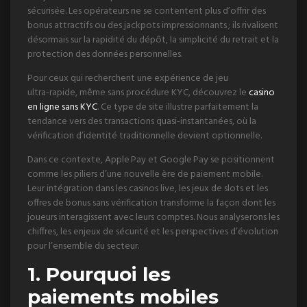
sécurisée. Les opérateurs ne se contentent plus d’offrir des
bonus attractifs ou des jackpots impressionnants ; ils rivalisent
désormais sur la rapidité du dépôt, la simplicité du retrait et la
protection des données personnelles.
Pour ceux qui recherchent une expérience de jeu
ultra‑rapide, même sans procédure KYC, découvrez le
casino
en ligne sans KYC
. Ce type de site illustre parfaitement la
tendance vers des transactions quasi‑instantanées, où la
vérification d’identité traditionnelle devient optionnelle.
Dans ce contexte, Apple Pay et Google Pay se positionnent
comme les piliers d’une nouvelle ère de paiement mobile.
Leur intégration dans les casinos live, les jeux de slots et les
offres de bonus sans vérification transforme la façon dont les
joueurs interagissent avec leurs comptes. Nous analyserons les
chiffres, les enjeux de sécurité et les perspectives d’évolution
pour l’ensemble du secteur.
1. Pourquoi les
paiements mobiles