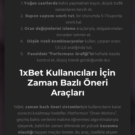
Yoğun saatlerde
bahis yapmaktan kaçın, düşük trafik
zamanlarını tercih et.
Kupon sayısını sınırlı tut
, bir oturumda 5‑7 kuponla
sınırlı kal.
Oran değişimlerini izleme
araçlarıyla, dalgalanmaları
önceden tahmin et.
Düşük riskli kombinasyonlar
kullan, çarpan oranı
1,5‑2,0 aralığında tut.
Paneldeki “Performans Grafiği”ni
haftalık bazda
kontrol et, düşüş trendi gördüğünde dur.
1xBet Kullanıcıları İçin
Zaman Bazlı Öneri
Araçları
1xBet,
zaman bazlı öneri sistemleri
yle kullanıcıların karar
sürecini kısaltmayı hedefler. Platformun “Öneri Motoru”,
geçmiş bahis verilerini makine öğrenmesi algoritmalarıyla
işleyerek, belirli bir zaman diliminde en yüksek
kazanma
olasılığı
taşıyan maçları listeler. Bu araç, özellikle akşam