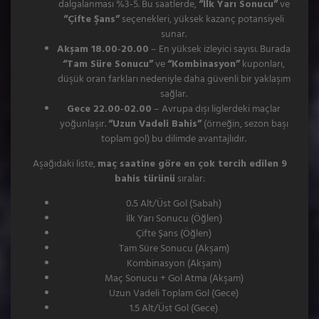
dalgalanması %3‑5. Bu saatlerde,
“İlk Yarı Sonucu”
ve
“Çifte Şans”
seçenekleri, yüksek kazanç potansiyeli
sunar.
Akşam 18.00‑20.00
– En yüksek izleyici sayısı. Burada
“Tam Süre Sonucu”
ve
“Kombinasyon”
kuponları,
düşük oran farkları nedeniyle daha güvenli bir yaklaşım
sağlar.
Gece 22.00‑02.00
– Avrupa dışı liglerdeki maçlar
yoğunlaşır.
“Uzun Vadeli Bahis”
(örneğin, sezon başı
toplam gol) bu dilimde avantajlıdır.
Aşağıdaki liste,
maç saatine göre en çok tercih edilen 9
bahis türünü
sıralar:
0.5 Alt/Üst Gol (Sabah)
İlk Yarı Sonucu (Öğlen)
Çifte Şans (Öğlen)
Tam Süre Sonucu (Akşam)
Kombinasyon (Akşam)
Maç Sonucu + Gol Atma (Akşam)
Uzun Vadeli Toplam Gol (Gece)
1.5 Alt/Üst Gol (Gece)