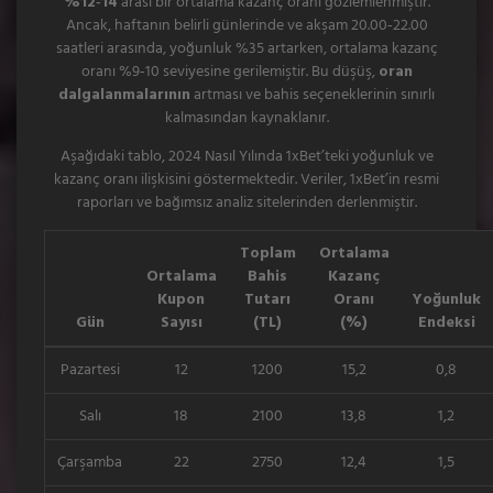
%12‑14
arası bir ortalama kazanç oranı gözlemlenmiştir.
Ancak, haftanın belirli günlerinde ve akşam 20.00‑22.00
saatleri arasında, yoğunluk %35 artarken, ortalama kazanç
oranı %9‑10 seviyesine gerilemiştir. Bu düşüş,
oran
dalgalanmalarının
artması ve bahis seçeneklerinin sınırlı
kalmasından kaynaklanır.
Aşağıdaki tablo, 2024 Nasıl Yılında 1xBet’teki yoğunluk ve
kazanç oranı ilişkisini göstermektedir. Veriler, 1xBet’in resmi
raporları ve bağımsız analiz sitelerinden derlenmiştir.
Toplam
Ortalama
Ortalama
Bahis
Kazanç
Kupon
Tutarı
Oranı
Yoğunluk
Gün
Sayısı
(TL)
(%)
Endeksi
Pazartesi
12
1200
15,2
0,8
Salı
18
2100
13,8
1,2
Çarşamba
22
2750
12,4
1,5