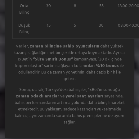
Orta
30
8
55
18.00‑20.0
Bilinç
Düşük
15
5
30
08.00‑10.0
Bilinç
Veriler,
zaman bilincine sahip oyuncuların
daha yüksek
kazanç sağladığını net bir şekilde ortaya koymaktadır. Ayrıca,
1xBet’in
“Süre Sınırlı Bonus”
kampanyası, “30 dk içinde
kupon oluştur” şartını sağlayan kullanıcıları
%10 bonus
ile
ödüllendirir. Bu da zaman yönetimini daha cazip bir hâle
getirir.
Sonuç olarak, Türkiye’deki bahisçiler, 1xBet’in sunduğu
zaman odaklı araçlar
ve
yerel saat ayarları
sayesinde,
bahis performanslarını artırma yolunda daha bilinçli hareket
etmektedir. Bu yaklaşım, sadece kazançları yükseltmekle
kalmaz, aynı zamanda sorumlu bahis prensiplerine de uyum
sağlar.