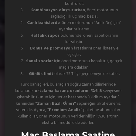
kontrol et.
Kombinasyon oluştururken
, öneri motorunun
sağladığı ilk üç maçı baz al.
Canlı bahislerde
, öneri motorunun “Anlık Değişim”
uyarılarını izleme.
Haftalık rapor
bölümünde, öneri isabet oranını
karşılaştır.
Bonus ve promosyon
fırsatlarını öneri listesiyle
eşleştir.
Sanal sporlar
için öneri motorunu kapalı tut, gerçek
maçlara odaklan.
Günlük limit
olarak 75 TL’yi geçmemeye dikkat et.
Türk bahisçileri, bu araçları doğru zaman dilimlerinde
kullanarak
ortalama kazanç oranlarını %6‑8
seviyesine
çıkarabilir. Bunun için, 1xBet hesabında “Bildirim Ayarları”
kısmından
“Zaman Bazlı Öneri”
seçeneğini aktif etmeniz
yeterlidir. Ayrıca,
“Premium Analiz”
paketine abone olan
kullanıcılar, öneri motorunun veri derinliğini %30 artıran
ekstra bir modül elde ederler.
Maç Başlama Saatine