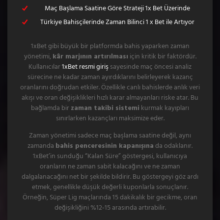
Maç Başlama Saatine Göre Strateji 1x Bet Üzerinde
Türkiye Bahisçilerinde Zaman Bilinci 1 x Bet ile Artıyor
1xBet gibi büyük bir platformda bahis yaparken zaman
yönetimi,
kâr marjının artırılması
için kritik bir faktördür.
Kullanıcılar
1xBet resmi giriş
sayesinde maç öncesi analiz
sürecine ne kadar zaman ayırdıklarını belirleyerek kazanç
oranlarını doğrudan etkiler. Özellikle canlı bahislerde anlık veri
akışı ve oran değişiklikleri hızlı karar almayanları riske atar. Bu
bağlamda bir
zaman takibi sistemi
kurmak kayıpları
sınırlarken kazançları maksimize eder.
Zaman yönetimi sadece maç başlama saatine değil, aynı
zamanda
bahis penceresinin kapanışına
da odaklanır.
1xBet’in sunduğu “Kalan Süre” göstergesi, kullanıcıya
oranların ne zaman sabit kalacağını ve ne zaman
dalgalanacağını net bir şekilde bildirir. Bu göstergeyi göz ardı
etmek, genellikle düşük değerli kuponlarla sonuçlanır.
Örneğin, Süper Lig maçlarında 15 dakikalık bir gecikme, oran
değişikliğini %12‑15 arasında artırabilir.