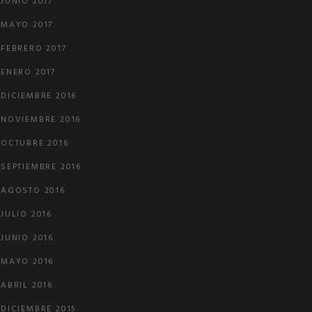
JUNIO 2017
MAYO 2017
FEBRERO 2017
ENERO 2017
DICIEMBRE 2016
NOVIEMBRE 2016
OCTUBRE 2016
SEPTIEMBRE 2016
AGOSTO 2016
JULIO 2016
JUNIO 2016
MAYO 2016
ABRIL 2016
DICIEMBRE 2015