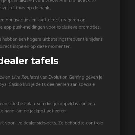
s geoptimaliseerd voor zowel Android als iOS. Je
in zit of thuis op de bank.
en bonusacties en kunt direct reageren op
 de app push‑meldingen voor exclusieve promoties.
hebben een hogere uitbetalingsfrequentie tijdens
 direct inspelen op deze momenten.
dealer tafels
ack
en
Live Roulette
van Evolution Gaming geven je
Loyal Casino kun je zelfs deelnemen aan speciale
 een side‑bet plaatsen die gekoppeld is aan een
ste hand kan de jackpot activeren.
t voor live dealer side‑bets. Zo behoud je controle