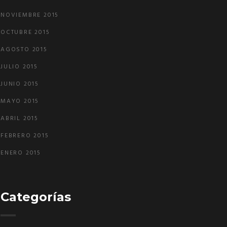
NOVIEMBRE 2015
OCTUBRE 2015
AGOSTO 2015
JULIO 2015
JUNIO 2015
MAYO 2015
ABRIL 2015
FEBRERO 2015
ENERO 2015
Categorías