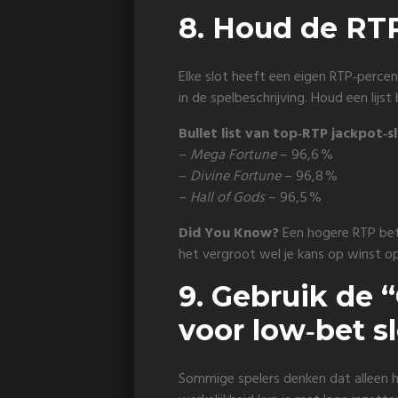
8. Houd de RTP
Elke slot heeft een eigen RTP‑percen
in de spelbeschrijving. Houd een lijst
Bullet list van top‑RTP jackpot‑s
–
Mega Fortune
– 96,6 %
–
Divine Fortune
– 96,8 %
–
Hall of Gods
– 96,5 %
Did You Know?
Een hogere RTP bet
het vergroot wel je kans op winst op
9. Gebruik de 
voor low‑bet s
Sommige spelers denken dat alleen ho