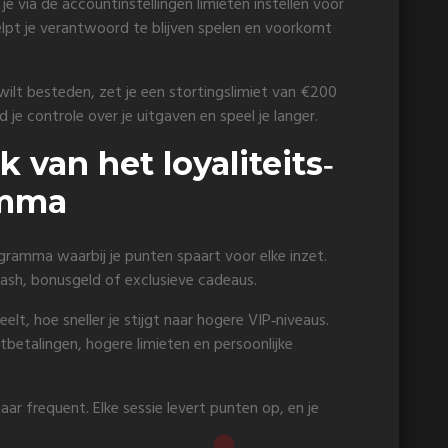
 je via de accountinstellingen limieten instellen voor
helpt je verantwoord te blijven spelen en voorkomt
ilt besteden, zet je een stortingslimiet van €200
 je controle over je uitgaven en speel je langer.
 van het loyaliteits‑
amma
ogramma waarbij je punten spaart voor elke inzet.
cash, bonusgeld of exclusieve cadeaus.
elt, hoe sneller je stijgt naar hogere VIP‑niveaus.
tbetalingen, hogere limieten en persoonlijke
ar frequent. Elke sessie levert punten op, en je