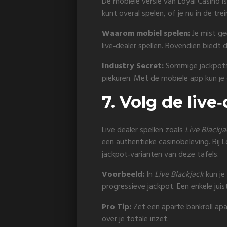
De mobiele versie van Loyal Casino i
kunt overal spelen, of je nu in de tre
Waarom mobiel spelen:
Je mist ge
live‑dealer spellen. Bovendien biedt
Industry Secret:
Sommige jackpots 
piekuren. Met de mobiele app kun je
7. Volg de live‑
Live dealer spellen zoals
Live Blackj
een authentieke casinobeleving. Bij 
jackpot‑varianten van deze tafels.
Voorbeeld:
In
Live Blackjack
kun je
progressieve jackpot. Een enkele jui
Pro Tip:
Zet een aparte bankroll apar
over je totale inzet.