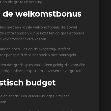
t op die grote uitbetaling.
an de welkomstbonus
lers met een royale welkomstbonus die zowel
eze extra fondsen kun je inzetten op geselecteerde
s krijgt zonder extra kosten.
arden goed. Let op de
wagering‑vereiste
zet per spin tijdens het spelen met bonusgeld.
ten dat gratis spins vaak alleen geldig zijn voor één
en progressieve jackpot om je kansen te vergroten.
istisch budget
elen zonder een duidelijk budget. Stel een
raan.