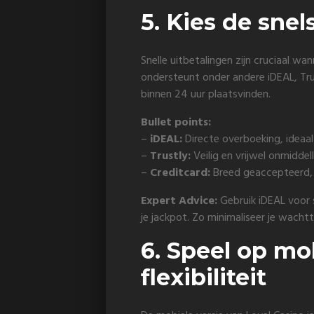
5. Kies de sne
Snelle uitbetalingen zijn cruciaal w
ondersteunt onder andere iDEAL, Tru
binnen 24 uur plaatsvinden.
Bullet points:
–
iDEAL:
Directe overboeking, ideaal
–
Trustly:
Veilig en vrijwel onmiddelli
–
Creditcard:
Breed geaccepteerd, m
Expert Advice:
Gebruik iDEAL voor s
je jackpot. Zo minimaliseer je wachtti
6. Speel op mo
flexibiliteit