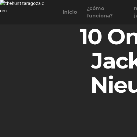
Skip
¿cómo
n
to
inicio
funciona?
j
content
10 On
Jack
Nieu