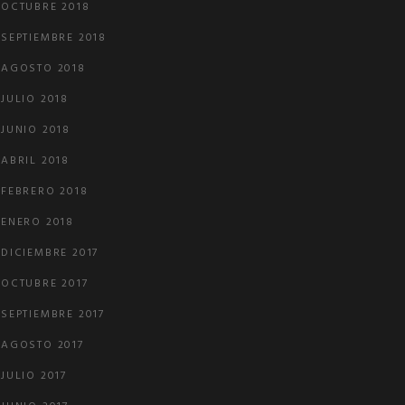
OCTUBRE 2018
SEPTIEMBRE 2018
AGOSTO 2018
JULIO 2018
JUNIO 2018
ABRIL 2018
FEBRERO 2018
ENERO 2018
DICIEMBRE 2017
OCTUBRE 2017
SEPTIEMBRE 2017
AGOSTO 2017
JULIO 2017