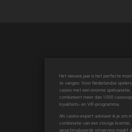
Het nieuwe jaar is het perfecte mom
te vangen. Voor Nederlandse spelers
casino met een enorme spelvariatie, s
combineert meer dan 1.000 casinospell
loyaliteits‑ en VIP‑programma.
Als casino‑expert adviseer ik je om
combinatie van een stevige licentie
geoptimaliseerde omgeving maakt dit