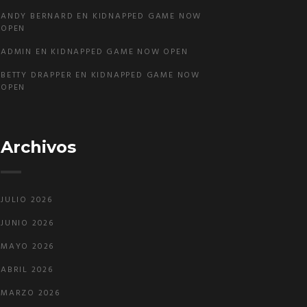
ANDY BERNARD
EN
KIDNAPPED GAME NOW
OPEN
ADMIN
EN
KIDNAPPED GAME NOW OPEN
BETTY DRAPPER
EN
KIDNAPPED GAME NOW
OPEN
Archivos
JULIO 2026
JUNIO 2026
MAYO 2026
ABRIL 2026
MARZO 2026