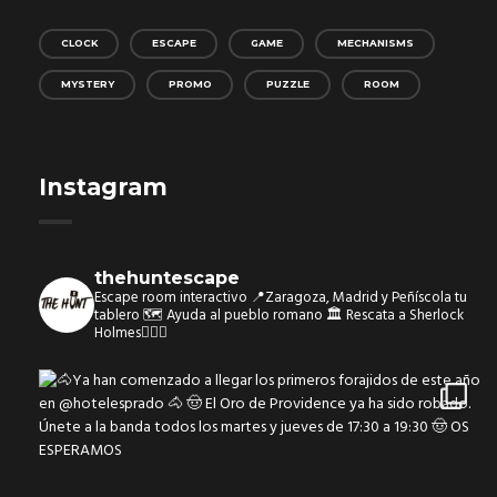
CLOCK
ESCAPE
GAME
MECHANISMS
MYSTERY
PROMO
PUZZLE
ROOM
Instagram
thehuntescape
Escape room interactivo
📍Zaragoza, Madrid y Peñíscola tu
tablero 🗺
Ayuda al pueblo romano 🏛
Rescata a Sherlock
Holmes🕵🏻‍♂️