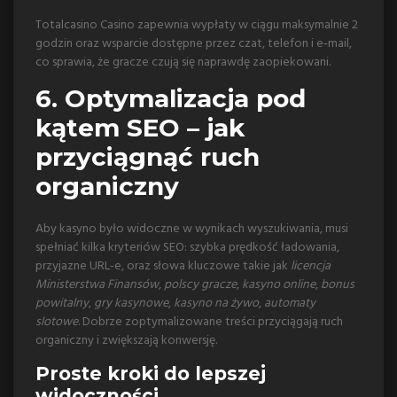
Totalcasino Casino zapewnia wypłaty w ciągu maksymalnie 2
godzin oraz wsparcie dostępne przez czat, telefon i e‑mail,
co sprawia, że gracze czują się naprawdę zaopiekowani.
6. Optymalizacja pod
kątem SEO – jak
przyciągnąć ruch
organiczny
Aby kasyno było widoczne w wynikach wyszukiwania, musi
spełniać kilka kryteriów SEO: szybka prędkość ładowania,
przyjazne URL‑e, oraz słowa kluczowe takie jak
licencja
Ministerstwa Finansów
,
polscy gracze
,
kasyno online
,
bonus
powitalny
,
gry kasynowe
,
kasyno na żywo
,
automaty
slotowe
. Dobrze zoptymalizowane treści przyciągają ruch
organiczny i zwiększają konwersję.
Proste kroki do lepszej
widoczności