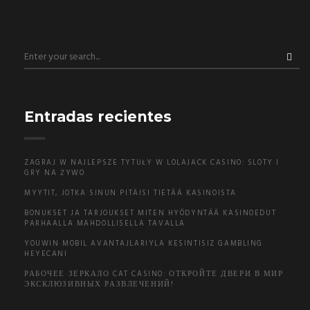
Entradas recientes
ZAGRAJ W NAJLEPSZE TYTUŁY W LOLAJACK CASINO: SLOTY I
GRY NA ŻYWO
MYYTIT, JOTKA SINUN PITÄISI TIETÄÄ KASINOISTA
BONUKSET JA TARJOUKSET MITEN HYÖDYNTÄÄ KASINOEDUT
PARHAALLA MAHDOLLISELLA TAVALLA
YOUWIN MOBIL AVANTAJLARIYLA KESINTISIZ GAMBLING
HEYECANI
РАБОЧЕЕ ЗЕРКАЛО CAT CASINO: ОТКРОЙТЕ ДВЕРИ В МИР
ЭКСКЛЮЗИВНЫХ РАЗВЛЕЧЕНИЙ!