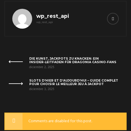
wp_rest_api
wp_rest_api
DIE KUNST, JACKPOTS ZU KNACKEN: EIN
INSIDER‑LEITFADEN FÜR DRAGONIA CASINO‑FANS
diciembre 2, 2025
SLOTS D’HIER ET D’AUJOURD’HUI – GUIDE COMPLET
POUR CHOISIR LE MEILLEUR JEU À JACKPOT
diciembre 3, 2025
Comments are disabled for this post.