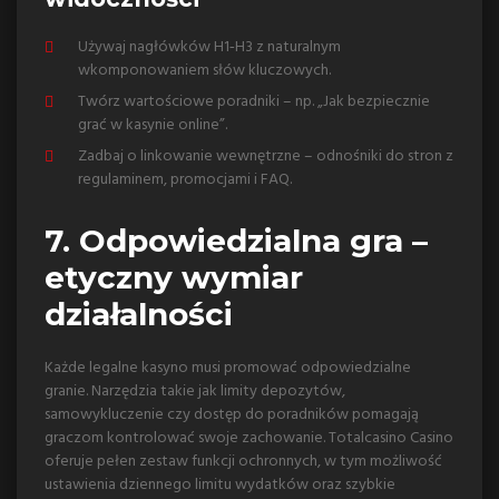
Używaj nagłówków H1‑H3 z naturalnym
wkomponowaniem słów kluczowych.
Twórz wartościowe poradniki – np. „Jak bezpiecznie
grać w kasynie online”.
Zadbaj o linkowanie wewnętrzne – odnośniki do stron z
regulaminem, promocjami i FAQ.
7. Odpowiedzialna gra –
etyczny wymiar
działalności
Każde legalne kasyno musi promować odpowiedzialne
granie. Narzędzia takie jak limity depozytów,
samowykluczenie czy dostęp do poradników pomagają
graczom kontrolować swoje zachowanie. Totalcasino Casino
oferuje pełen zestaw funkcji ochronnych, w tym możliwość
ustawienia dziennego limitu wydatków oraz szybkie