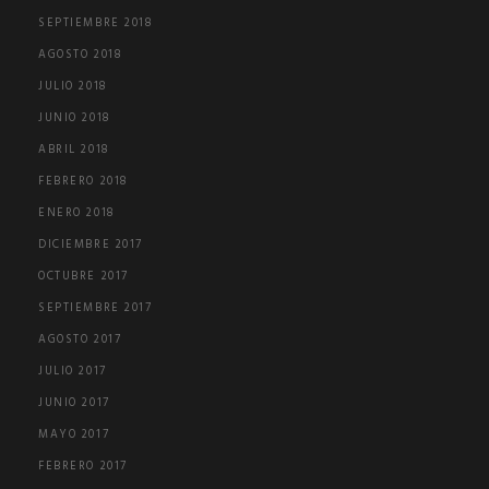
SEPTIEMBRE 2018
AGOSTO 2018
JULIO 2018
JUNIO 2018
ABRIL 2018
FEBRERO 2018
ENERO 2018
DICIEMBRE 2017
OCTUBRE 2017
SEPTIEMBRE 2017
AGOSTO 2017
JULIO 2017
JUNIO 2017
MAYO 2017
FEBRERO 2017