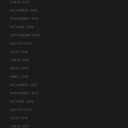
ENERO 2017
DICIEMBRE 2016
NOVIEMBRE 2016
OCTUBRE 2016
SEPTIEMBRE 2016
AGOSTO 2016
JULIO 2016
JUNIO 2016
MAYO 2016
ABRIL 2016
DICIEMBRE 2015
NOVIEMBRE 2015
OCTUBRE 2015
AGOSTO 2015
JULIO 2015
JUNIO 2015