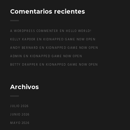
Comentarios recientes
A WORDPRESS COMMENTER
EN
HELLO WORLD!
KELLY KAPOOR
EN
KIDNAPPED GAME NOW OPEN
ANDY BERNARD
EN
KIDNAPPED GAME NOW OPEN
ADMIN
EN
KIDNAPPED GAME NOW OPEN
BETTY DRAPPER
EN
KIDNAPPED GAME NOW OPEN
Archivos
JULIO 2026
JUNIO 2026
MAYO 2026