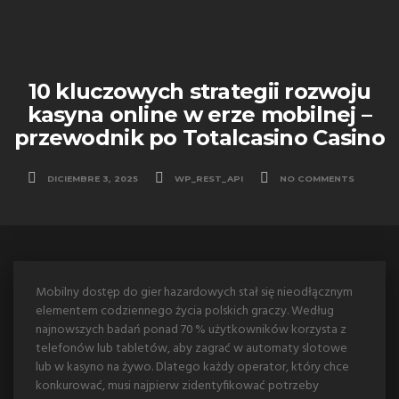
Skip
to
content
10 kluczowych strategii rozwoju
kasyna online w erze mobilnej –
przewodnik po Totalcasino Casino
DICIEMBRE 3, 2025
WP_REST_API
NO COMMENTS
Mobilny dostęp do gier hazardowych stał się nieodłącznym
elementem codziennego życia polskich graczy. Według
najnowszych badań ponad 70 % użytkowników korzysta z
telefonów lub tabletów, aby zagrać w automaty slotowe
lub w kasyno na żywo. Dlatego każdy operator, który chce
konkurować, musi najpierw zidentyfikować potrzeby