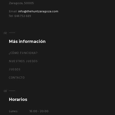
Zaragoza, 50005
Email:
info@thehuntzaragoza.com
Tel: 644 753 689
Más información
¿CÓMO FUNCIONA?
NUESTROS JUEGOS
JUEGOS
CONTACTO
Horarios
Lunes:
16:00 - 20:00