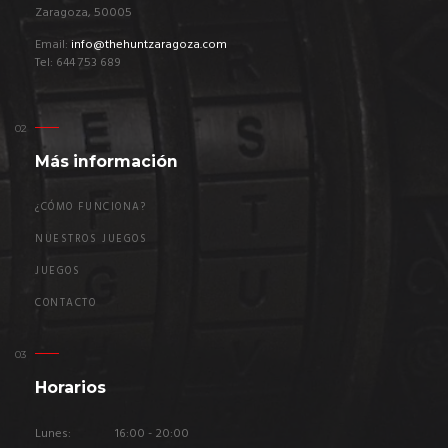
Zaragoza, 50005
Email:
info@thehuntzaragoza.com
Tel: 644 753 689
Más información
¿CÓMO FUNCIONA?
NUESTROS JUEGOS
JUEGOS
CONTACTO
Horarios
Lunes:
16:00 - 20:00