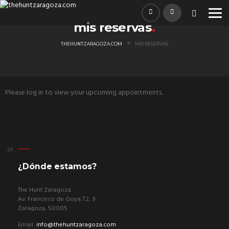
mis reservas
>
THEHUNTZARAGOZA.COM
MIS RESERVAS
Please log in to view your upcoming appointments.
¿Dónde estamos?
The Hunt Zaragoza.
Av. Francisco de Goya 72, 9
Zaragoza, 50005
Email:
info@thehuntzaragoza.com